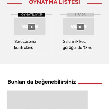
OYNATMA LİSTESİ
OYNATILIYOR
SIRADA
Sürücüsünün
Salah'ı ilk kez
kontrolünü
görüğünde 'O ne
otomobil sulama
bilama bişe' diyen
kanalına devrildi
teyzeler o anları
anlattı
Bunları da beğenebilirsiniz