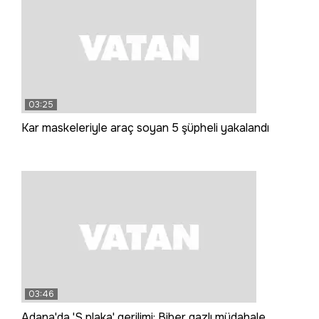
03:25
Kar maskeleriyle araç soyan 5 şüpheli yakalandı
03:46
Adana'da 'S plaka' gerilimi: Biber gazlı müdahale