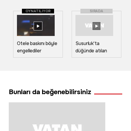
OYNATILIYOR
SIRADA
Otele baskını böyle
Susurluk'ta
engellediler
düğünde atılan
havai fişekler
yangın çıkardı
Bunları da beğenebilirsiniz