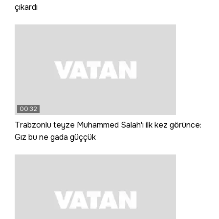
çıkardı
00:32
Trabzonlu teyze Muhammed Salah'ı ilk kez görünce:
Gız bu ne gada güççük