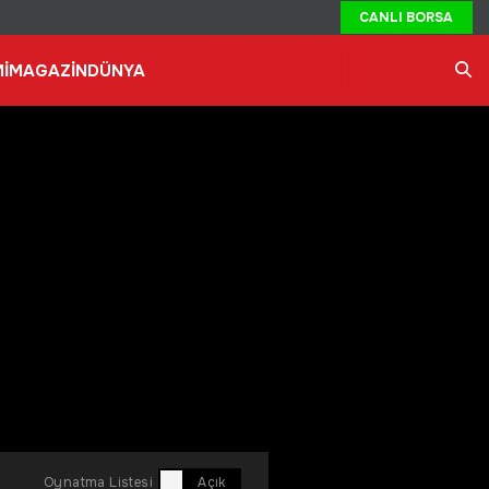
CANLI BORSA
İ
MAGAZİN
DÜNYA
Ara
Oynatma Listesi