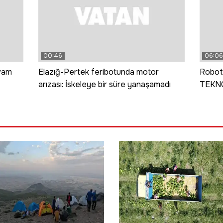
00:46
06:06
vam
Elazığ-Pertek feribotunda motor
Roboti
arızası: İskeleye bir süre yanaşamadı
TEKNO