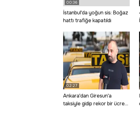
00:36
İstanbul'da yoğun sis: Boğaz
hattı trafiğe kapatıldı
02:27
Ankara'dan Giresun'a
taksiyle gidip rekor bir ücret
ödedi! Sebebini açıkladı; 8
saniyelik bir zevk