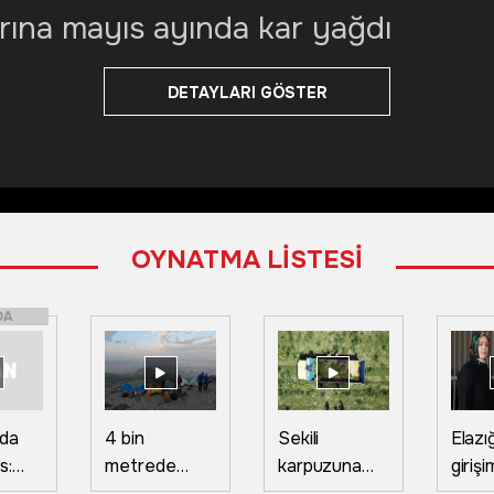
rına mayıs ayında kar yağdı
DETAYLARI GÖSTER
OYNATMA LİSTESİ
DA
'da
4 bin
Sekili
Elazığ
s:
metrede
karpuzuna
girişi
attı
zirve zaferi!
yurt dışından
devl