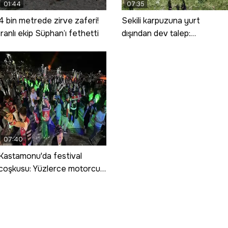
01:44
07:35
4 bin metrede zirve zaferi!
Sekili karpuzuna yurt
İranlı ekip Süphan’ı fethetti
dışından dev talep:
Çekirdeksiz siyah karpuzun
ekimi artırıldı
07:40
Kastamonu'da festival
coşkusu: Yüzlerce motorcu
Tosya'da bir araya geldi