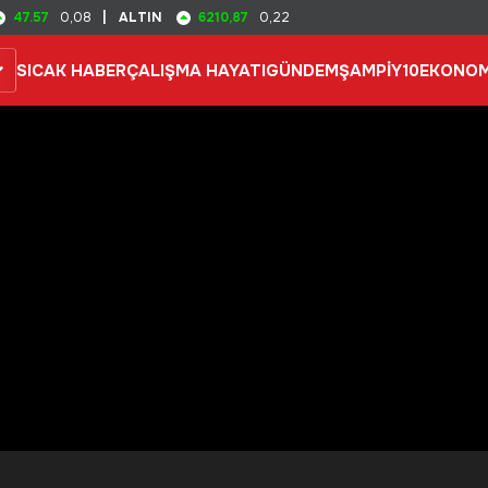
47.57
6210,87
0,08
|
ALTIN
0,22
SICAK HABER
ÇALIŞMA HAYATI
GÜNDEM
ŞAMPİY10
EKONOM