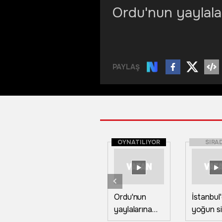
Ordu'nun yaylala
PAYLAŞ
OYNATILIYOR
SIRA
Ordu'nun
İstanbul
yaylalarına
yoğun si
mayıs ayında
Boğaz h