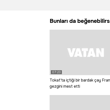
kar yağdı
trafiğe
kapatıldı
Bunları da beğenebilirs
07:23
Tokat'ta içtiği bir bardak çay Fran
gezgini mest etti