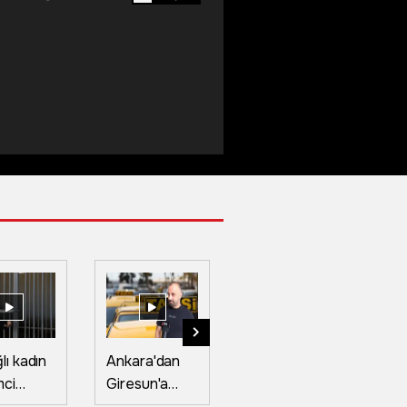
lı kadın
Ankara'dan
Kastamonu'da
Ba
mci
Giresun'a
festival
fe
et
taksiyle gidip
coşkusu:
"k