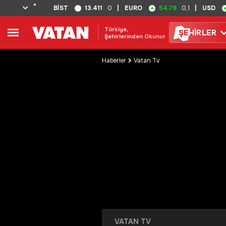
°
13.411
54.79
BİST
0
|
EURO
0,1
|
USD
Türkiye,
ŞE
HİRLER
Şehirlerinden Okunur
Haberler
Vatan Tv
VATAN TV