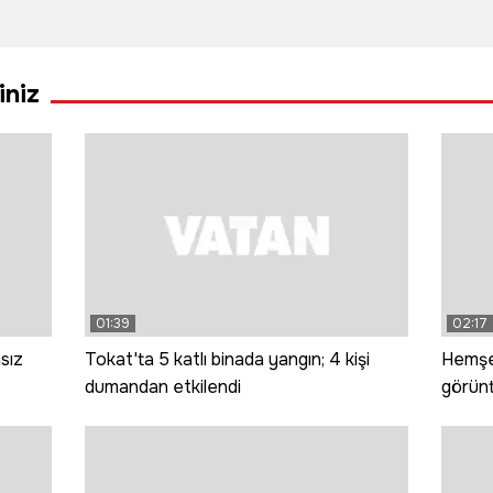
İranlı ekip
dev talep:
deste
Süphan’ı
Çekirdeksiz
çiftli
fethetti
siyah
iniz
karpuzun
ekimi artırıldı
01:39
02:17
sız
Tokat'ta 5 katlı binada yangın; 4 kişi
Hemşer
dumandan etkilendi
görünt