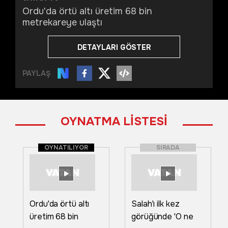
Ordu'da örtü altı üretim 68 bin
metrekareye ulaştı
DETAYLARI GÖSTER
PAYLAŞ
OYNATMA LİSTESİ
OYNATILIYOR
SIRADA
Ordu'da örtü altı
Salah'ı ilk kez
üretim 68 bin
görüğünde 'O ne