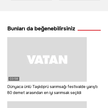
metrekareye ulaştı
bilama bişe' diyen
teyzeler o anları
anlattı
Bunları da beğenebilirsiniz
03:58
Dünyaca ünlü Taşköprü sarımsağı festivalde yarıştı:
80 demet arasından en iyi sarımsak seçildi