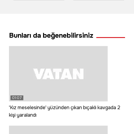
sonu ölüm oldu
yangına müdahale
ediyor
Bunları da beğenebilirsiniz
01:07
'Kız meselesinde' yüzünden çıkan bıçaklı kavgada 2
kişi yaralandı