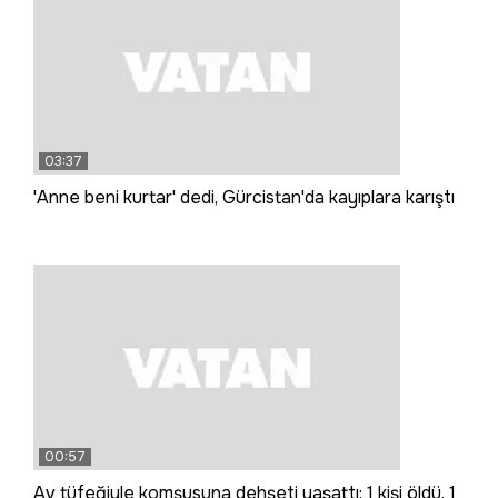
03:37
'Anne beni kurtar' dedi, Gürcistan'da kayıplara karıştı
00:57
Av tüfeğiyle komşusuna dehşeti yaşattı: 1 kişi öldü, 1