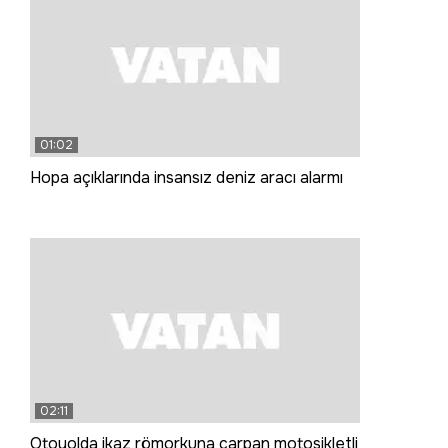
01:02
Hopa açıklarında insansız deniz aracı alarmı
02:11
Otoyolda ikaz römorkuna çarpan motosikletli