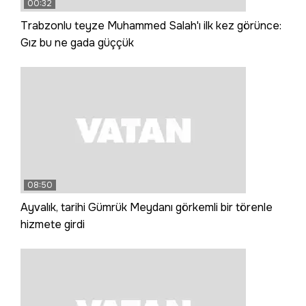
00:32
Trabzonlu teyze Muhammed Salah'ı ilk kez görünce:
Gız bu ne gada güççük
08:50
Ayvalık, tarihi Gümrük Meydanı görkemli bir törenle
hizmete girdi