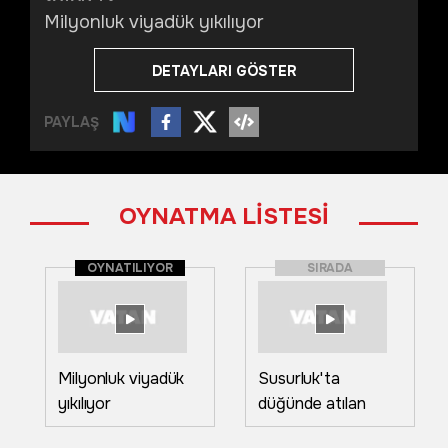
Milyonluk viyadük yıkılıyor
DETAYLARI GÖSTER
PAYLAŞ
OYNATMA LİSTESİ
OYNATILIYOR
SIRADA
Milyonluk viyadük
Susurluk'ta
yıkılıyor
düğünde atılan
havai fişekler