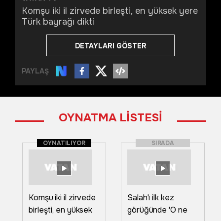
Komşu iki il zirvede birleşti, en yüksek yere
Türk bayrağı dikti
DETAYLARI GÖSTER
PAYLAŞ
OYNATMA LİSTESİ
OYNATILIYOR
SIRADA
Komşu iki il zirvede
Salah'ı ilk kez
birleşti, en yüksek
görüğünde 'O ne