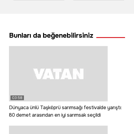
yere Türk bayrağı
bilama bişe' diyen
dikti
teyzeler o anları
anlattı
Bunları da beğenebilirsiniz
03:58
Dünyaca ünlü Taşköprü sarımsağı festivalde yarıştı:
80 demet arasından en iyi sarımsak seçildi