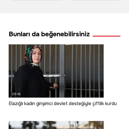
kutlamasında
yangın ormana
sürpriz evlilik teklifi
sıçradı
Bunları da beğenebilirsiniz
09:16
Elazığlı kadın girişimci devlet desteğiyle çiftlik kurdu