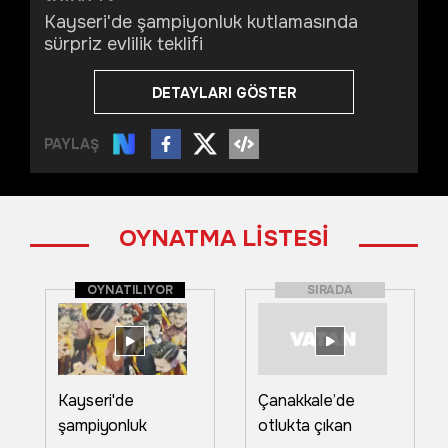
Kayseri'de şampiyonluk kutlamasında
sürpriz evlilik teklifi
DETAYLARI GÖSTER
PAYLAŞ
OYNATMA LİSTESİ
OYNATILIYOR
SIRADA
Kayseri'de
Çanakkale’de
şampiyonluk
otlukta çıkan