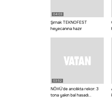
04:03
Şırnak TEKNOFEST
heyecanına hazır
03:52
NÖHÜ’de arıcılıkta rekor: 3
tona yakın bal hasadı
gerçekleştirildi