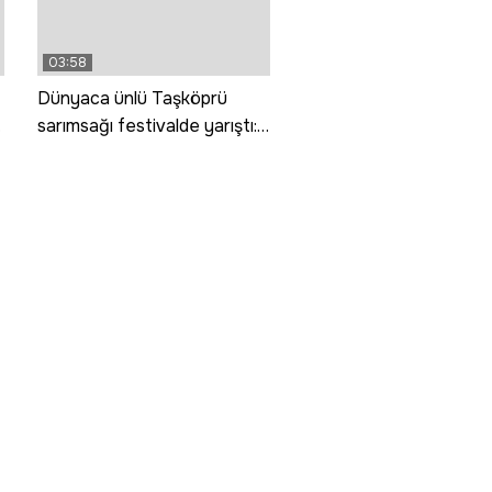
03:58
Dünyaca ünlü Taşköprü
sarımsağı festivalde yarıştı:
80 demet arasından en iyi
sarımsak seçildi