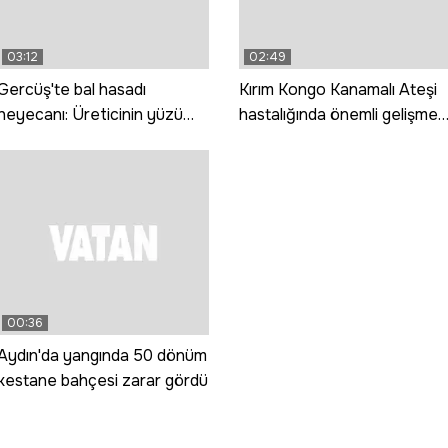
03:12
02:49
Gercüş'te bal hasadı
Kırım Kongo Kanamalı Ateşi
heyecanı: Üreticinin yüzü
hastalığında önemli gelişme;
gülüyor
aşının ilk fazı tamamlanmak
üzere
00:36
Aydın'da yangında 50 dönüm
kestane bahçesi zarar gördü