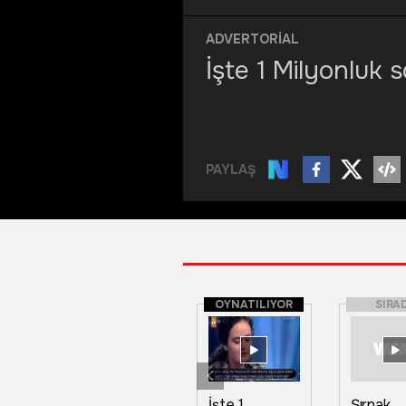
ADVERTORİAL
İşte 1 Milyonluk s
PAYLAŞ
OYNATILIYOR
SIRA
İşte 1
Şırnak