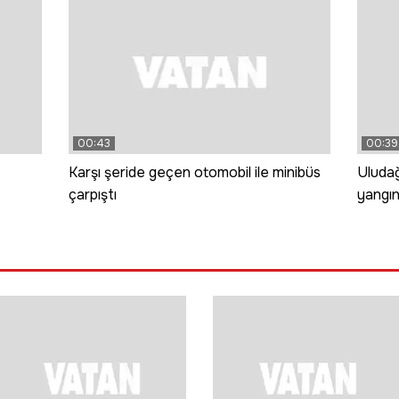
00:43
00:39
Karşı şeride geçen otomobil ile minibüs
Uludağ
çarpıştı
yangı