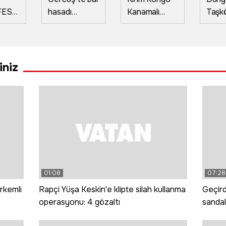
FEST
hasadı
Kanamalı
Taşk
ına
heyecanı:
Ateşi
sarım
Üreticinin
hastalığında
festi
yüzü gülüyor
önemli
yarışt
gelişme;
deme
iniz
aşının ilk fazı
arası
tamamlanmak
iyi s
üzere
seçild
01:08
07:28
rkemli
Rapçi Yüşa Keskin'e klipte silah kullanma
Geçird
operasyonu: 4 gözaltı
sandal
dünya 