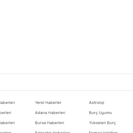
berleri
Yerel Haberler
Astroloji
erleri
Adana Haberleri
Burç Uyumu
aberleri
Bursa Haberleri
Yükselen Burç
erleri
Eskişehir Haberleri
Namaz Vakitleri