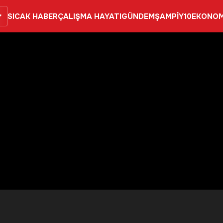
SICAK HABER
ÇALIŞMA HAYATI
GÜNDEM
ŞAMPİY10
EKONOM