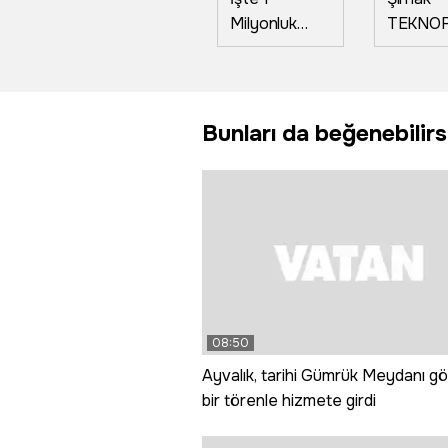
Milyonluk
TEKNO
soru!
heyecan
hazır
Bunları da beğenebilirs
08:50
Ayvalık, tarihi Gümrük Meydanı gö
bir törenle hizmete girdi