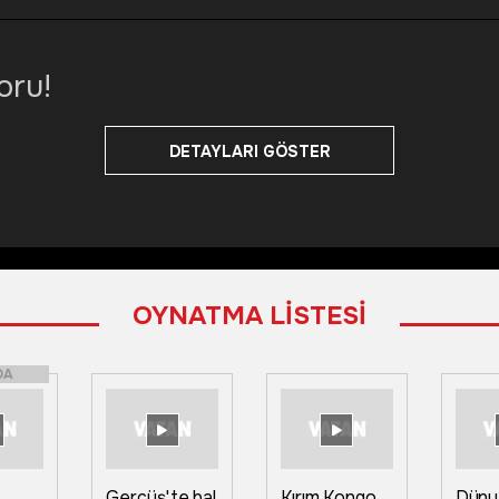
oru!
DETAYLARI GÖSTER
OYNATMA LİSTESİ
DA
Gercüş'te bal
Kırım Kongo
Düny