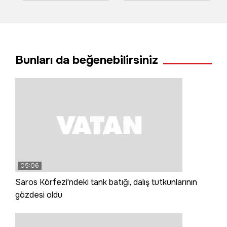
hayatını kaybetti
metro raylarına
düştüğü anın
görüntüsü ortaya
çıktı!
Bunları da beğenebilirsiniz
05:06
Saros Körfezi'ndeki tank batığı, dalış tutkunlarının
gözdesi oldu