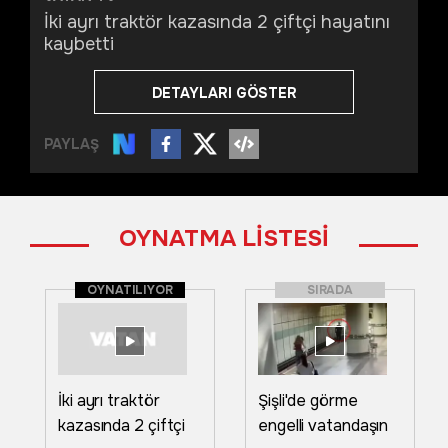
İki ayrı traktör kazasında 2 çiftçi hayatını
kaybetti
DETAYLARI GÖSTER
PAYLAŞ
OYNATMA LİSTESİ
OYNATILIYOR
SIRADA
İki ayrı traktör
Şişli'de görme
kazasında 2 çiftçi
engelli vatandaşın