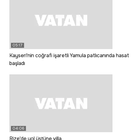
05:17
Kayseri'nin coğrafi işaretli Yamula patlıcanında hasat
başladı
04:06
Rize'de yol üstüne villa