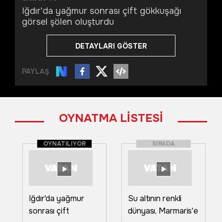
Iğdır'da yağmur sonrası çift gökkuşağı
görsel şölen oluşturdu
DETAYLARI GÖSTER
PAYLAŞ
OYNATMA LİSTESİ
OYNATILIYOR
SIRADA
Iğdır'da yağmur
Su altının renkli
sonrası çift
dünyası, Marmaris'e