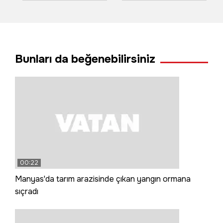
gökkuşağı görsel
dalış turizmiyle
şölen oluşturdu
hayat veriyor
Bunları da beğenebilirsiniz
00:22
Manyas'da tarım arazisinde çıkan yangın ormana
sıçradı