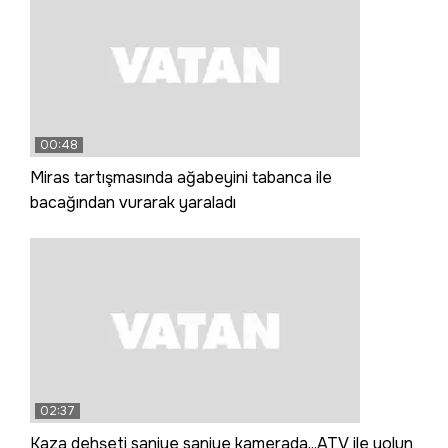
00:48
Miras tartışmasında ağabeyini tabanca ile
bacağından vurarak yaraladı
02:37
Kaza dehşeti saniye saniye kamerada...ATV ile yolun