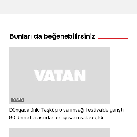
sürüklendi; o anlar
bilama bişe' diyen
kamerada
teyzeler o anları
anlattı
Bunları da beğenebilirsiniz
03:58
Dünyaca ünlü Taşköprü sarımsağı festivalde yarıştı:
80 demet arasından en iyi sarımsak seçildi