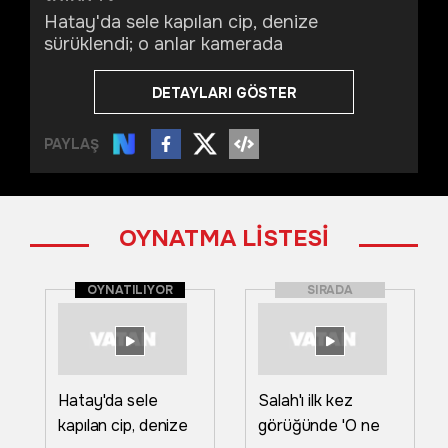
Hatay'da sele kapılan cip, denize
sürüklendi; o anlar kamerada
DETAYLARI GÖSTER
PAYLAŞ
OYNATMA LİSTESİ
OYNATILIYOR
SIRADA
Hatay'da sele
Salah'ı ilk kez
kapılan cip, denize
görüğünde 'O ne