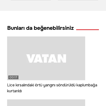
ulaşıma kapatıldı
devam ettiler; o
anlar kamerada
Bunları da beğenebilirsiniz
00:17
Lice kırsalındaki örtü yangını söndürüldü kaplumbağa
kurtarıldı