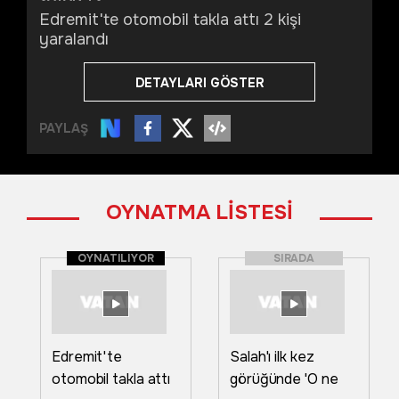
Edremit'te otomobil takla attı 2 kişi
yaralandı
DETAYLARI GÖSTER
PAYLAŞ
OYNATMA LİSTESİ
OYNATILIYOR
SIRADA
Edremit'te
Salah'ı ilk kez
otomobil takla attı
görüğünde 'O ne