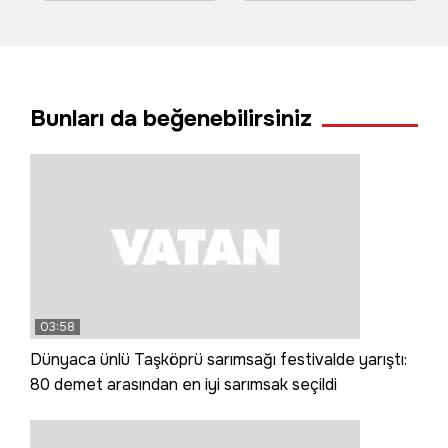
2 kişi yaralandı
bilama bişe' diyen
teyzeler o anları
anlattı
Bunları da beğenebilirsiniz
03:58
Dünyaca ünlü Taşköprü sarımsağı festivalde yarıştı:
80 demet arasından en iyi sarımsak seçildi