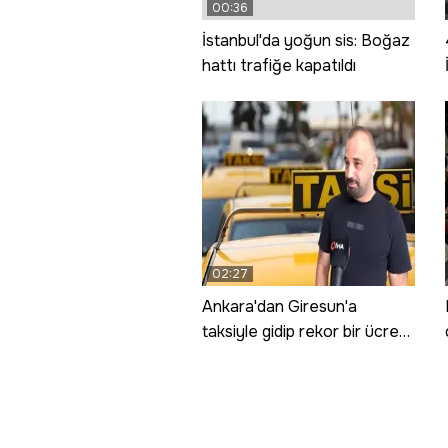
00:36
İstanbul'da yoğun sis: Boğaz
hattı trafiğe kapatıldı
02:27
Ankara'dan Giresun'a
taksiyle gidip rekor bir ücret
ödedi! Sebebini açıkladı; 8
saniyelik bir zevk