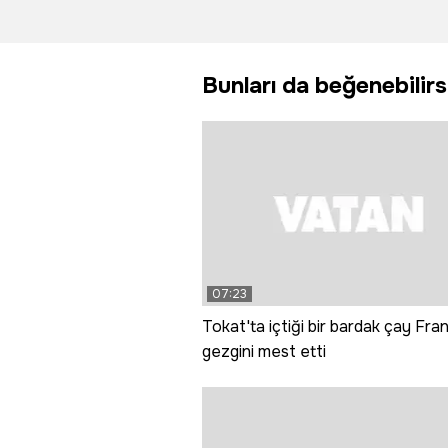
çantayı bulup
trafiğe
polise teslim
kapatıldı
etti
Bunları da beğenebilirs
07:23
Tokat'ta içtiği bir bardak çay Fran
gezgini mest etti