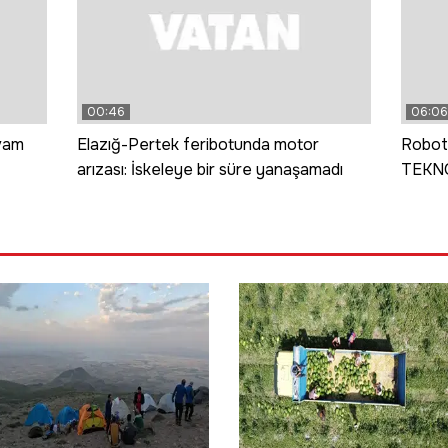
00:46
06:06
vam
Elazığ-Pertek feribotunda motor
Roboti
arızası: İskeleye bir süre yanaşamadı
TEKNO