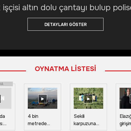
işçisi altın dolu çantayı bulup polis
DETAYLARI GÖSTER
OYNATMA LİSTESİ
DA
'da
4 bin
Sekili
Elazığ
s:
metrede
karpuzuna
girişi
attı
zirve zaferi!
yurt dışından
devl