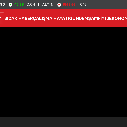
47.53
6165,66
SD
0,04
|
ALTIN
-0,16
SICAK HABER
ÇALIŞMA HAYATI
GÜNDEM
ŞAMPİY10
EKONOM