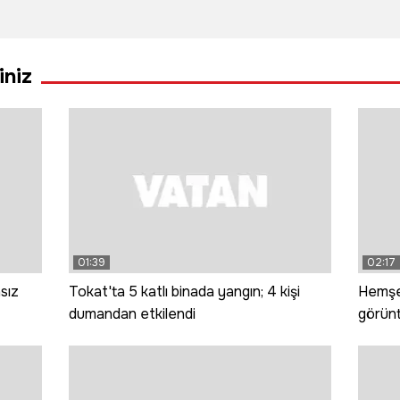
İranlı ekip
dev talep:
deste
Süphan’ı
Çekirdeksiz
çiftli
fethetti
siyah
iniz
karpuzun
ekimi artırıldı
01:39
02:17
sız
Tokat'ta 5 katlı binada yangın; 4 kişi
Hemşer
dumandan etkilendi
görünt