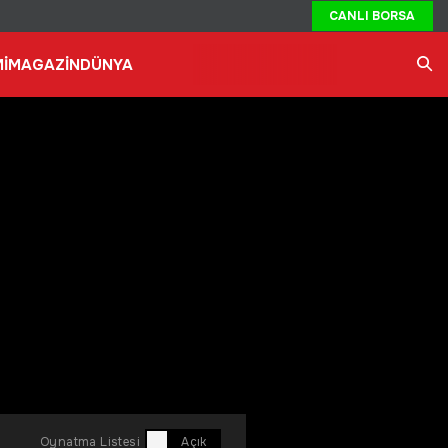
CANLI BORSA
İ
MAGAZİN
DÜNYA
Ara
Oynatma Listesi