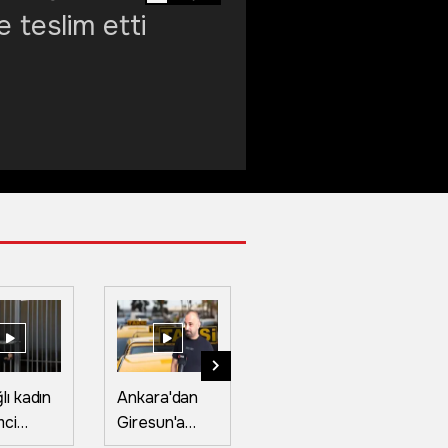
e teslim etti
lı kadın
Ankara'dan
Kastamonu'da
Ba
mci
Giresun'a
festival
fe
et
taksiyle gidip
coşkusu:
"k