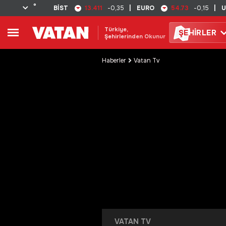
°
13.411
54.73
BİST
-0,35
|
EURO
-0,15
|
U
Türkiye,
ŞE
HİRLER
Şehirlerinden Okunur
Haberler
Vatan Tv
VATAN TV