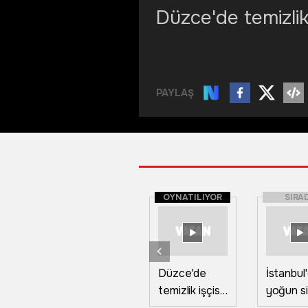
Düzce'de temizlik 
PAYLAŞ
OYNATILIYOR
SIRA
Düzce'de
İstanbul
temizlik işçisi
yoğun si
altın dolu
Boğaz h