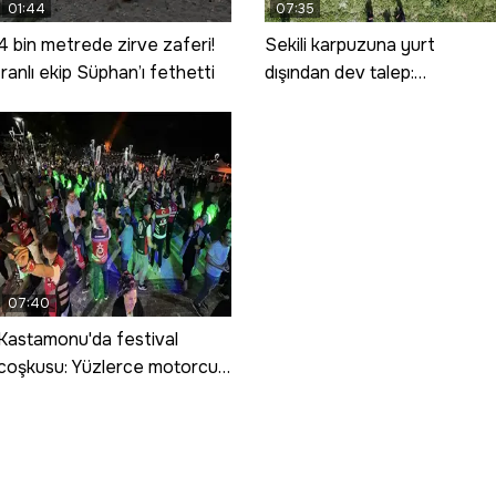
01:44
07:35
4 bin metrede zirve zaferi!
Sekili karpuzuna yurt
İranlı ekip Süphan’ı fethetti
dışından dev talep:
Çekirdeksiz siyah karpuzun
ekimi artırıldı
07:40
Kastamonu'da festival
coşkusu: Yüzlerce motorcu
Tosya'da bir araya geldi