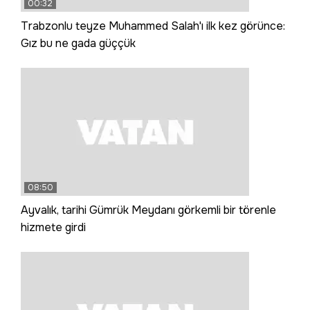
00:32
Trabzonlu teyze Muhammed Salah'ı ilk kez görünce:
Gız bu ne gada güççük
08:50
Ayvalık, tarihi Gümrük Meydanı görkemli bir törenle
hizmete girdi