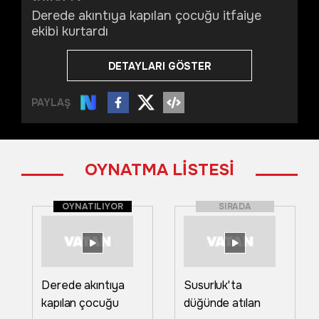
Derede akıntıya kapılan çocuğu itfaiye
ekibi kurtardı
DETAYLARI GÖSTER
PAYLAŞ
OYNATMA LİSTESİ
OYNATILIYOR
SIRADA
Derede akıntıya
Susurluk'ta
kapılan çocuğu
düğünde atılan