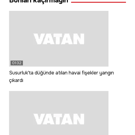
Bunları kaçırmayın
01:32
Susurluk'ta düğünde atılan havai fişekler yangın
çıkardı