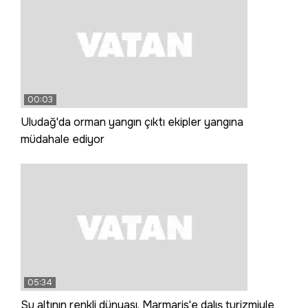
00:03
Uludağ'da orman yangın çıktı ekipler yangına
müdahale ediyor
05:34
Su altının renkli dünyası, Marmaris'e dalış turizmiyle