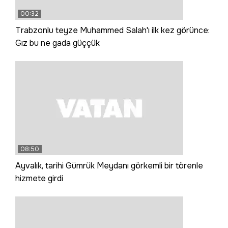
00:32
Trabzonlu teyze Muhammed Salah'ı ilk kez görünce:
Gız bu ne gada güççük
08:50
Ayvalık, tarihi Gümrük Meydanı görkemli bir törenle
hizmete girdi