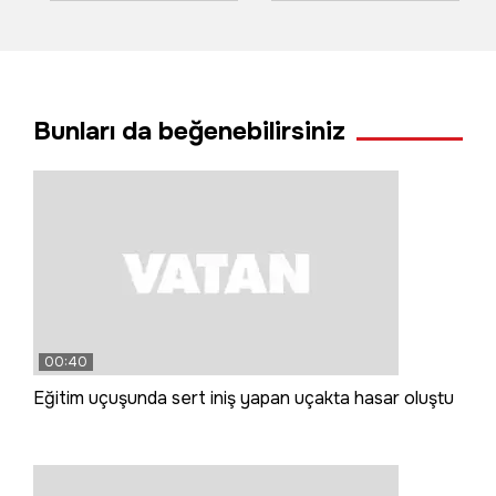
itfaiye ekibi kurtardı
havai fişekler
yangın çıkardı
Bunları da beğenebilirsiniz
00:40
Eğitim uçuşunda sert iniş yapan uçakta hasar oluştu