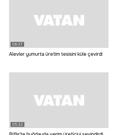
06:37
Alevler yumurta üretim tesisini küle çevirdi
05:22
Bitlis'te buğdayda verim üreticiyi sevindirdi