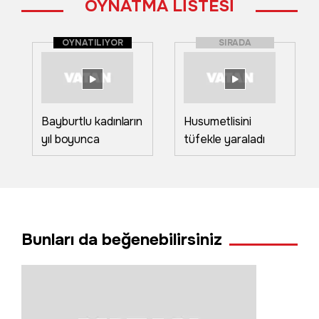
OYNATMA LİSTESİ
OYNATILIYOR
SIRADA
Bayburtlu kadınların
Husumetlisini
yıl boyunca
tüfekle yaraladı
hazırladığı el emeği
ürünler görücüye
çıktı
Bunları da beğenebilirsiniz