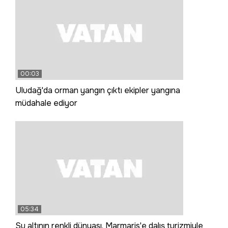
00:03
Uludağ'da orman yangın çıktı ekipler yangına
müdahale ediyor
05:34
Su altının renkli dünyası, Marmaris'e dalış turizmiyle