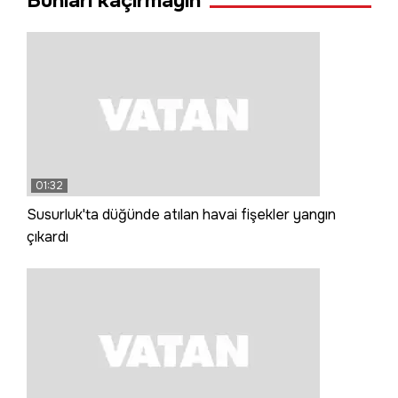
Bunları kaçırmayın
01:32
Susurluk'ta düğünde atılan havai fişekler yangın
çıkardı