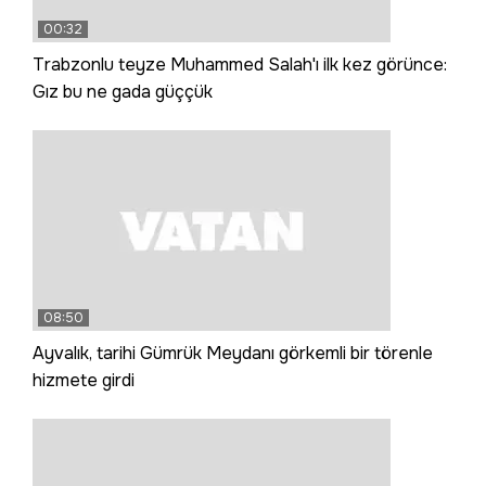
00:32
Trabzonlu teyze Muhammed Salah'ı ilk kez görünce:
Gız bu ne gada güççük
08:50
Ayvalık, tarihi Gümrük Meydanı görkemli bir törenle
hizmete girdi