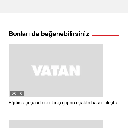
vurdu, milyonlarca
havai fişekler
liralık zarar oluştu
yangın çıkardı
Bunları da beğenebilirsiniz
00:40
Eğitim uçuşunda sert iniş yapan uçakta hasar oluştu