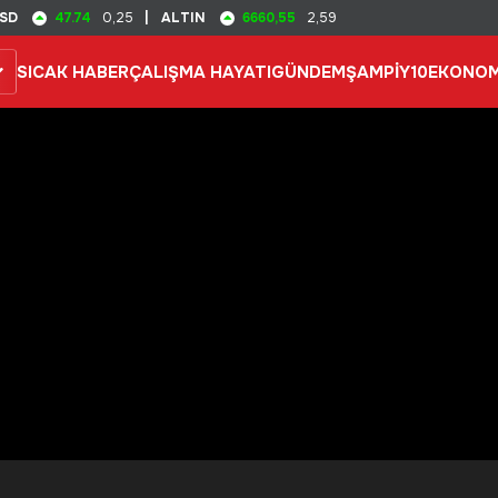
47.74
6660,55
SD
0,25
|
ALTIN
2,59
SICAK HABER
ÇALIŞMA HAYATI
GÜNDEM
ŞAMPİY10
EKONOM