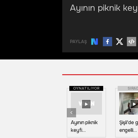
Ayının piknik key
PAYLAŞ
OYNATILIYOR
SIRA
Ayının piknik
Şişli'de
keyfi
engelli
kameralara
vatanda