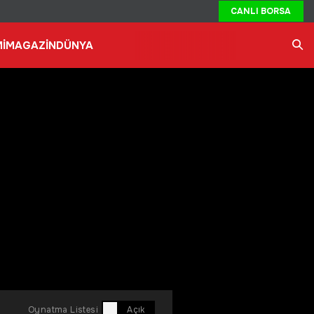
CANLI BORSA
İ
MAGAZİN
DÜNYA
Ara
Oynatma Listesi