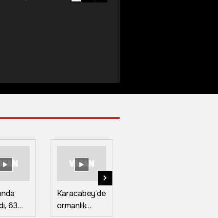
ında
Karacabey’de
Yüksekova'da
Ç
dı, 63
ormanlık
kavurucu
sı
 coğrafi
alanda çıkan
sıcağa
şa