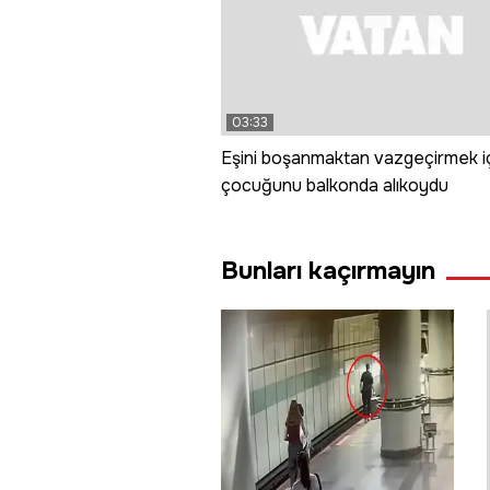
03:33
Eşini boşanmaktan vazgeçirmek i
çocuğunu balkonda alıkoydu
Bunları kaçırmayın