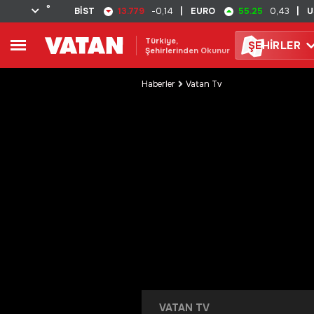
°
13.779
55.25
BİST
-0,14
|
EURO
0,43
|
U
Türkiye,
ŞE
HİRLER
Şehirlerinden Okunur
Haberler
Vatan Tv
VATAN TV