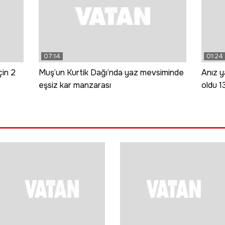
07:14
01:24
çin 2
Muş’un Kurtik Dağı’nda yaz mevsiminde
Anız y
eşsiz kar manzarası
oldu 13