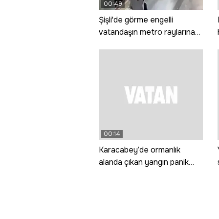
00:49
Şişli'de görme engelli
vatandaşın metro raylarına
düştüğü anın görüntüsü
ortaya çıktı!
00:14
Karacabey’de ormanlık
alanda çıkan yangın panik
yarattı