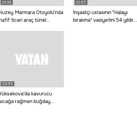
01:33
10:57
Kuzey Marmara Otoyolu'nda
İnşaatçı ustasının "Halayı
hafif ticari araç tünel
bırakma" vasiyetini 54 yıldır
duvarına çarptı: 3 ölü, 1 yaralı
oynayarak yaşatıyor
03:55
Yüksekova'da kavurucu
sıcağa rağmen buğday
hasadı mesaisi sürüyor