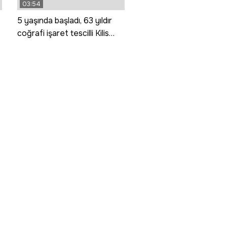
03:54
5 yaşında başladı, 63 yıldır
coğrafi işaret tescilli Kilis
katmerini