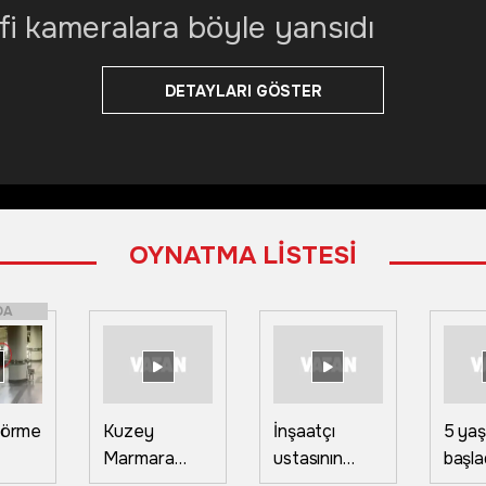
fi kameralara böyle yansıdı
DETAYLARI GÖSTER
OYNATMA LİSTESİ
DA
 görme
Kuzey
İnşaatçı
5 yaş
Marmara
ustasının
başla
şın
Otoyolu'nda
"Halayı
yıldır