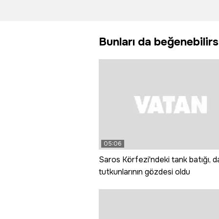
böyle yansıdı
metro
rayların
düştüğü
Bunları da beğenebilirs
görüntü
ortaya çı
05:06
Saros Körfezi'ndeki tank batığı, da
tutkunlarının gözdesi oldu