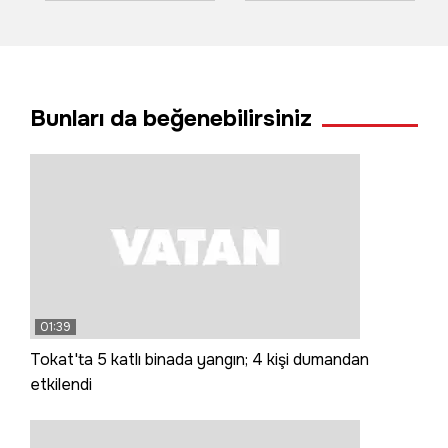
yangın mahalleliyi
ekip Süphan’ı
korkuttu
fethetti
Bunları da beğenebilirsiniz
01:39
Tokat'ta 5 katlı binada yangın; 4 kişi dumandan
etkilendi