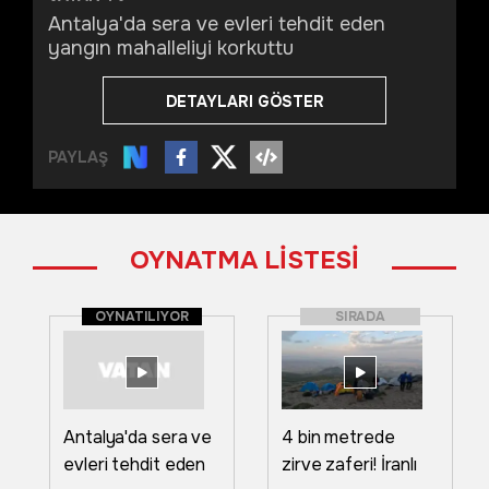
Antalya'da sera ve evleri tehdit eden
yangın mahalleliyi korkuttu
DETAYLARI GÖSTER
PAYLAŞ
OYNATMA LİSTESİ
OYNATILIYOR
SIRADA
Antalya'da sera ve
4 bin metrede
evleri tehdit eden
zirve zaferi! İranlı