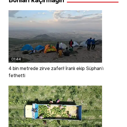
Bunları kaçırmayın
01:44
4 bin metrede zirve zaferi! İranlı ekip Süphan’ı
fethetti