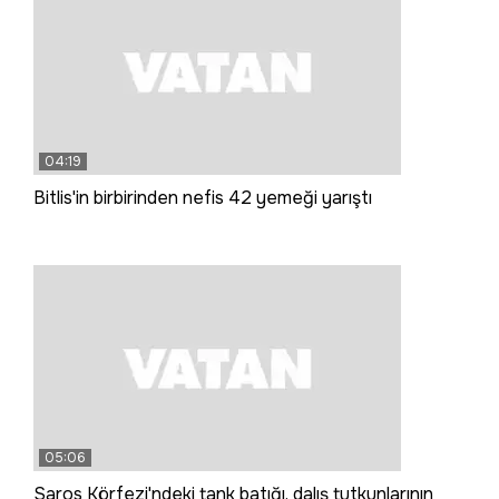
04:19
Bitlis'in birbirinden nefis 42 yemeği yarıştı
05:06
Saros Körfezi'ndeki tank batığı, dalış tutkunlarının