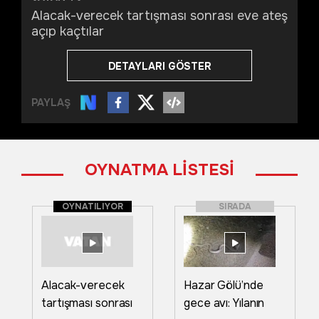
Alacak-verecek tartışması sonrası eve ateş
açıp kaçtılar
DETAYLARI GÖSTER
PAYLAŞ
OYNATMA LİSTESİ
OYNATILIYOR
SIRADA
Alacak-verecek
Hazar Gölü’nde
tartışması sonrası
gece avı: Yılanın