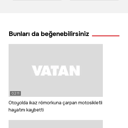
eve ateş açıp
balık avladığı anlar
kaçtılar
kamerada
Bunları da beğenebilirsiniz
02:11
Otoyolda ikaz römorkuna çarpan motosikletli
hayatını kaybetti