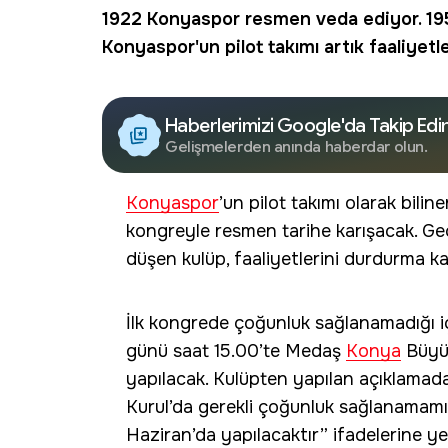
1922
Konyaspor
resmen veda ediyor. 1955
Konyaspor'un pilot takımı artık faaliye
Haberlerimizi Google'da Takip Edi
Gelişmelerden anında haberdar olun.
Konyaspor
’un pilot takımı olarak bil
kongreyle resmen tarihe karışacak. Geç
düşen kulüp, faaliyetlerini durdurma kar
İlk kongrede çoğunluk sağlanamadığı i
günü saat 15.00’te Medaş
Konya
Büyük
yapılacak. Kulüpten yapılan açıklamada
Kurul’da gerekli çoğunluk sağlanamamış, 
Haziran’da yapılacaktır” ifadelerine yer