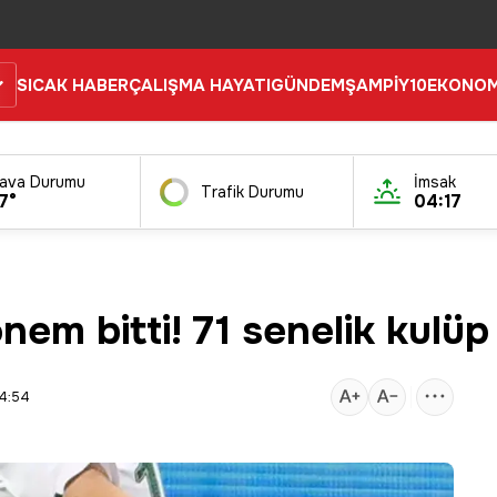
SICAK HABER
ÇALIŞMA HAYATI
GÜNDEM
ŞAMPİY10
EKONOM
ava Durumu
İmsak
Trafik Durumu
7°
04:17
nem bitti! 71 senelik kulü
14:54