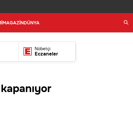
İ
MAGAZİN
DÜNYA
Ara
Nöbetçi
Eczaneler
p kapanıyor