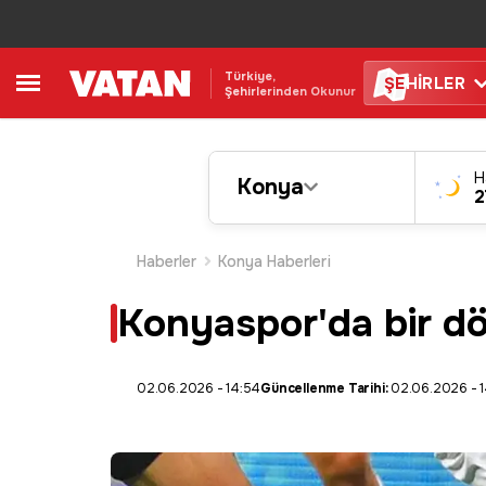
Türkiye,
ŞE
HİRLER
Şehirlerinden Okunur
H
Konya
2
Haberler
Konya Haberleri
Konyaspor'da bir dö
02.06.2026 - 14:54
Güncellenme Tarihi:
02.06.2026 - 