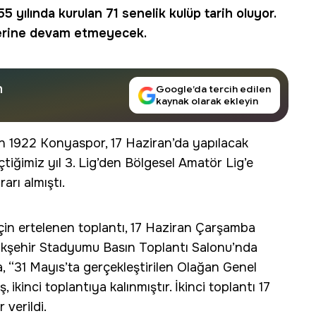
 yılında kurulan 71 senelik kulüp tarih oluyor.
tlerine devam etmeyecek.
n
Google’da tercih edilen
kaynak olarak ekleyin
inen 1922 Konyaspor, 17 Haziran’da yapılacak
tiğimiz yıl 3. Lig’den Bölgesel Amatör Lig’e
arı almıştı.
çin ertelenen toplantı, 17 Haziran Çarşamba
şehir Stadyumu Basın Toplantı Salonu’nda
, “31 Mayıs’ta gerçekleştirilen Olağan Genel
ikinci toplantıya kalınmıştır. İkinci toplantı 17
 verildi.