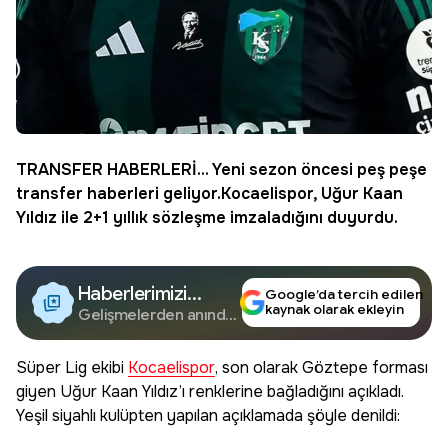
TRANSFER HABERLERİ... Yeni sezon öncesi peş peşe
transfer haberleri geliyor.
Kocaelispor
, Uğur Kaan
Yıldız ile 2+1 yıllık sözleşme imzaladığını duyurdu.
Haberlerimizi
Google’da tercih edilen
kaynak olarak ekleyin
Google'da Takip
Gelişmelerden anında
haberdar olun.
Edin
Süper Lig ekibi
Kocaelispor
, son olarak Göztepe forması
giyen Uğur Kaan Yıldız’ı renklerine bağladığını açıkladı.
Yeşil siyahlı kulüpten yapılan açıklamada şöyle denildi: