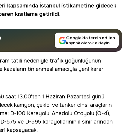
leri kapsamında İstanbul istikametine gidecek
baren kısıtlama getirildi.
n
Google’da tercih edilen
kaynak olarak ekleyin
yram tatili nedeniyle trafik yoğunluğunun
ve kazaların önlenmesi amacıyla yeni karar
 saat 13.00'ten 1 Haziran Pazartesi günü
ecek kamyon, çekici ve tanker cinsi araçların
lama; D-100 Karayolu, Anadolu Otoyolu (O-4),
-575 ve D-595 karayollarının il sınırlarından
leri kapsayacak.