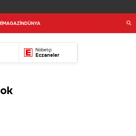
İ
MAGAZİN
DÜNYA
Ara
Nöbetçi
Eczaneler
yok