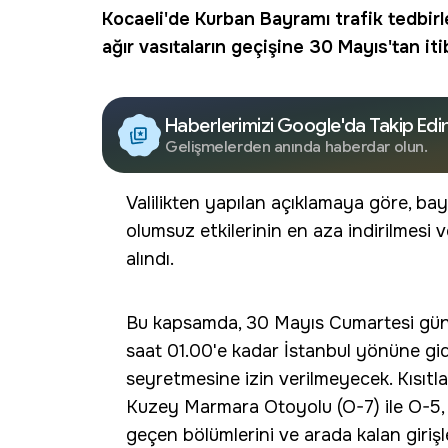
Kocaeli'de Kurban Bayramı trafik tedbir
ağır vasıtaların geçişine 30 Mayıs'tan iti
Haberlerimizi Google'da Takip Edi
Gelişmelerden anında haberdar olun.
Valilikten yapılan açıklamaya göre, ba
olumsuz etkilerinin en aza indirilmesi 
alındı.
Bu kapsamda, 30 Mayıs Cumartesi günü
saat 01.00'e kadar İstanbul yönüne gid
seyretmesine izin verilmeyecek. Kısıt
Kuzey Marmara Otoyolu (O-7) ile O-5, D
geçen bölümlerini ve arada kalan giriş