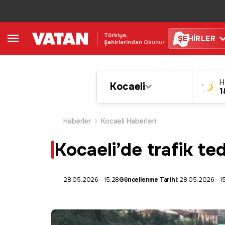
Türkiye,
ŞE
HİRLER
Şehirlerinden Okunur
H
Kocaeli
1
Haberler
Kocaeli Haberleri
Kocaeli’de trafik te
28.05.2026 - 15:28
Güncellenme Tarihi:
28.05.2026 - 1