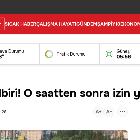
SICAK HABER
ÇALIŞMA HAYATI
GÜNDEM
ŞAMPİY10
EKONOM
ava Durumu
Güneş
Trafik Durumu
8°
05:56
dbiri! O saatten sonra izin 
5:28