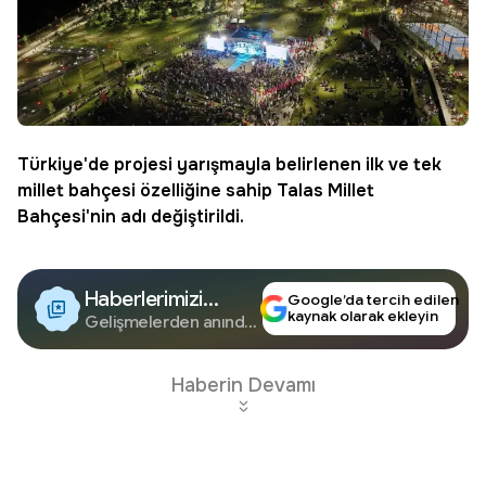
Türkiye'de projesi yarışmayla belirlenen ilk ve tek
millet bahçesi özelliğine sahip Talas Millet
Bahçesi'nin adı değiştirildi.
Haberlerimizi
Google’da tercih edilen
kaynak olarak ekleyin
Google'da Takip
Gelişmelerden anında
haberdar olun.
Edin
Haberin Devamı