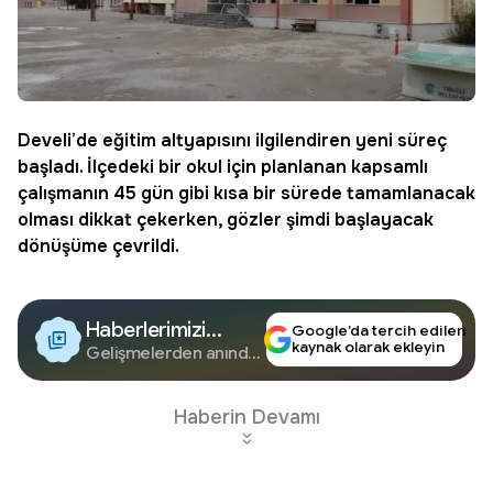
Develi
’de eğitim altyapısını ilgilendiren yeni süreç
başladı. İlçedeki bir okul için planlanan kapsamlı
çalışmanın 45 gün gibi kısa bir sürede tamamlanacak
olması dikkat çekerken, gözler şimdi başlayacak
dönüşüme çevrildi.
Haberlerimizi
Google’da tercih edilen
kaynak olarak ekleyin
Google'da Takip
Gelişmelerden anında
haberdar olun.
Edin
Haberin Devamı