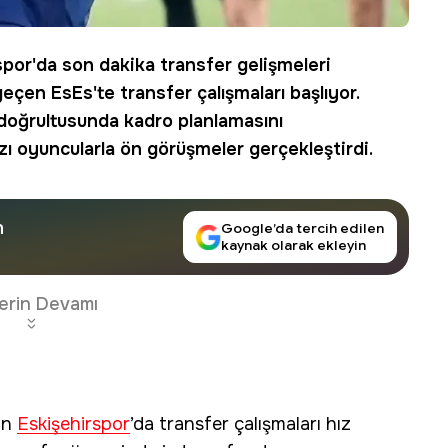
spor'da
son dakika
transfer gelişmeleri
çen EsEs'te transfer çalışmaları başlıyor.
doğrultusunda kadro planlamasını
bazı oyuncularla ön görüşmeler gerçekleştirdi.
n
Google’da tercih edilen
kaynak olarak ekleyin
erin Devamı
yan
Eskişehirspor
’da transfer çalışmaları hız