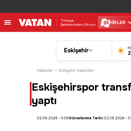
Türkiye,
ŞE
HİRLER
Şehirlerinden Okunur
H
Eskişehir
2
Haberler
Eskişehir Haberleri
Eskişehirspor transf
yaptı
02.06.2026 - 11:05
Güncellenme Tarihi:
02.06.2026 - 11