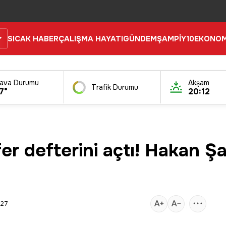
SICAK HABER
ÇALIŞMA HAYATI
GÜNDEM
ŞAMPİY10
EKONOM
ava Durumu
Akşam
Trafik Durumu
7°
20:12
er defterini açtı! Hakan Şap
:27