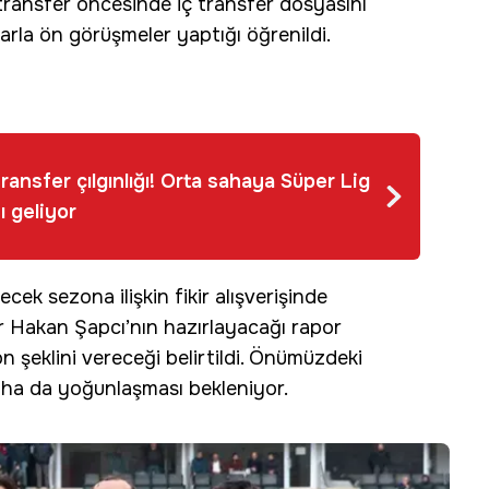
 transfer öncesinde iç transfer dosyasını
rla ön görüşmeler yaptığı öğrenildi.
ransfer çılgınlığı! Orta sahaya Süper Lig
ı geliyor
cek sezona ilişkin fikir alışverişinde
r Hakan Şapcı’nın hazırlayacağı rapor
 şeklini vereceği belirtildi. Önümüzdeki
aha da yoğunlaşması bekleniyor.