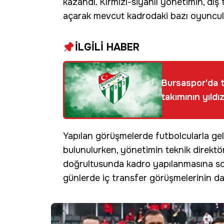
kazandı. Kırmızı-siyahlı yönetimin, dış
açarak mevcut kadrodaki bazı oyuncula
İLGİLİ HABER
Bursaspor'da t
takımının yıldız
Yapılan görüşmelerde futbolcularla gele
bulunulurken, yönetimin teknik direktö
doğrultusunda kadro yapılanmasına son
günlerde iç transfer görüşmelerinin d