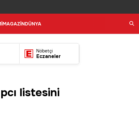
İ
MAGAZİN
DÜNYA
Ara
Nöbetçi
Eczaneler
cı listesini