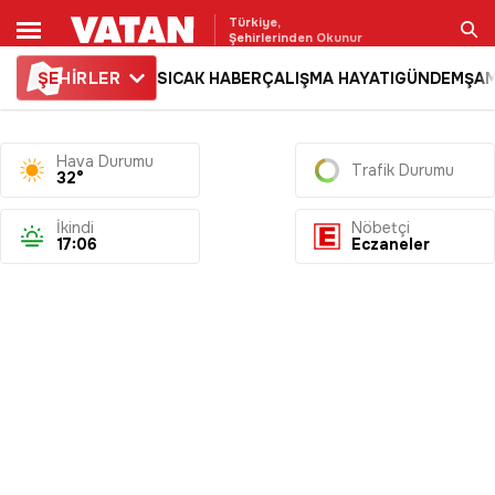
Türkiye,
Şehirlerinden Okunur
ŞE
HİRLER
SICAK HABER
ÇALIŞMA HAYATI
GÜNDEM
ŞAM
Ara
Hava Durumu
Trafik Durumu
32°
İkindi
Nöbetçi
17:06
Eczaneler