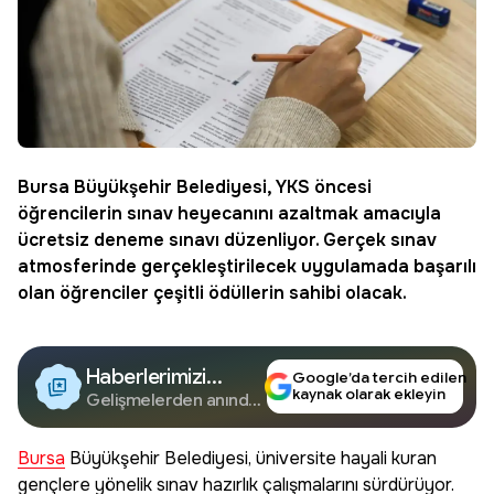
Bursa Büyükşehir Belediyesi
, YKS öncesi
öğrencilerin sınav heyecanını azaltmak amacıyla
ücretsiz deneme sınavı
düzenliyor. Gerçek sınav
atmosferinde gerçekleştirilecek uygulamada başarılı
olan öğrenciler çeşitli ödüllerin sahibi olacak.
Haberlerimizi
Google’da tercih edilen
kaynak olarak ekleyin
Google'da Takip
Gelişmelerden anında
haberdar olun.
Edin
Bursa
Büyükşehir Belediyesi, üniversite hayali kuran
gençlere yönelik sınav hazırlık çalışmalarını sürdürüyor.