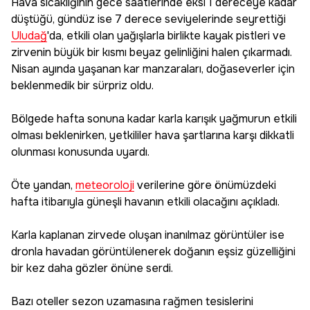
Hava sıcaklığının gece saatlerinde eksi 1 dereceye kadar
düştüğü, gündüz ise 7 derece seviyelerinde seyrettiği
Uludağ
'da, etkili olan yağışlarla birlikte kayak pistleri ve
zirvenin büyük bir kısmı beyaz gelinliğini halen çıkarmadı.
Nisan ayında yaşanan kar manzaraları, doğaseverler için
beklenmedik bir sürpriz oldu.
Bölgede hafta sonuna kadar karla karışık yağmurun etkili
olması beklenirken, yetkililer hava şartlarına karşı dikkatli
olunması konusunda uyardı.
Öte yandan,
meteoroloji
verilerine göre önümüzdeki
hafta itibarıyla güneşli havanın etkili olacağını açıkladı.
Karla kaplanan zirvede oluşan inanılmaz görüntüler ise
dronla havadan görüntülenerek doğanın eşsiz güzelliğini
bir kez daha gözler önüne serdi.
Bazı oteller sezon uzamasına rağmen tesislerini