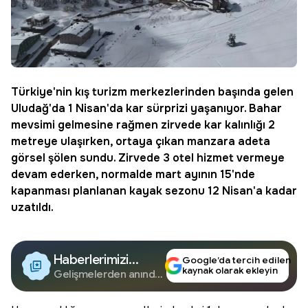
Türkiye'nin kış turizm merkezlerinden başında gelen
Uludağ
'da 1 Nisan'da
kar sürprizi
yaşanıyor. Bahar
mevsimi gelmesine rağmen zirvede kar kalınlığı 2
metreye ulaşırken, ortaya çıkan manzara adeta
görsel şölen sundu. Zirvede 3 otel hizmet vermeye
devam ederken, normalde mart ayının 15'nde
kapanması planlanan
kayak sezonu
12 Nisan'a kadar
uzatıldı.
Haberlerimizi
Google’da tercih edilen
kaynak olarak ekleyin
Google'da Takip
Gelişmelerden anında
haberdar olun.
Edin