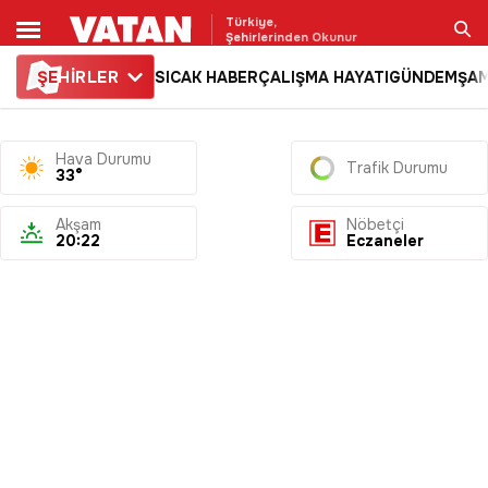
Türkiye,
Şehirlerinden Okunur
ŞE
HİRLER
SICAK HABER
ÇALIŞMA HAYATI
GÜNDEM
ŞAM
Ara
Hava Durumu
Trafik Durumu
33°
Akşam
Nöbetçi
20:22
Eczaneler