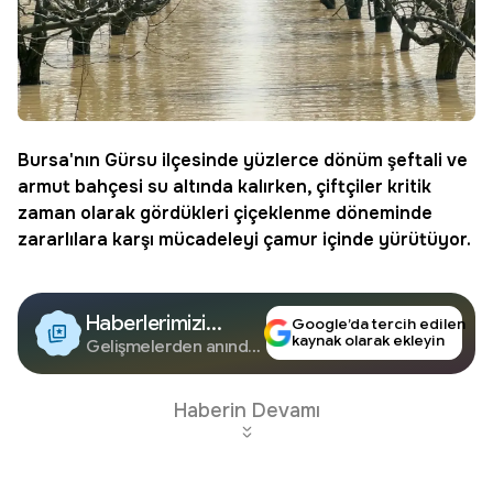
Bursa'nın Gürsu ilçesinde yüzlerce dönüm şeftali ve
armut bahçesi su altında kalırken, çiftçiler kritik
zaman olarak gördükleri çiçeklenme döneminde
zararlılara karşı mücadeleyi çamur içinde yürütüyor.
Haberlerimizi
Google’da tercih edilen
kaynak olarak ekleyin
Google'da Takip
Gelişmelerden anında
haberdar olun.
Edin
Haberin Devamı