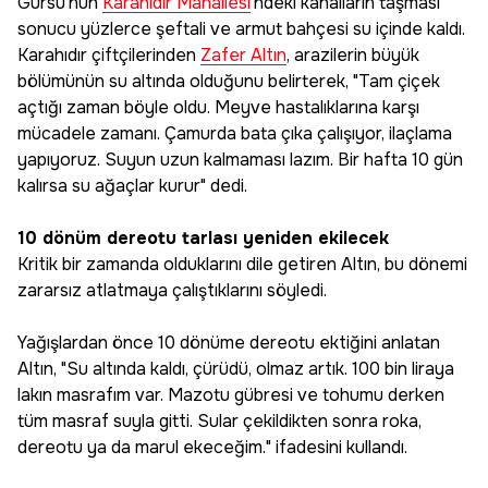
Gürsu'nun
Karahıdır Mahallesi
'ndeki kanalların taşması
sonucu yüzlerce şeftali ve armut bahçesi su içinde kaldı.
Karahıdır çiftçilerinden
Zafer Altın
, arazilerin büyük
bölümünün su altında olduğunu belirterek, "Tam çiçek
açtığı zaman böyle oldu. Meyve hastalıklarına karşı
mücadele zamanı. Çamurda bata çıka çalışıyor, ilaçlama
yapıyoruz. Suyun uzun kalmaması lazım. Bir hafta 10 gün
kalırsa su ağaçlar kurur" dedi.
10 dönüm dereotu tarlası yeniden ekilecek
Kritik bir zamanda olduklarını dile getiren Altın, bu dönemi
zararsız atlatmaya çalıştıklarını söyledi.
Yağışlardan önce 10 dönüme dereotu ektiğini anlatan
Altın, "Su altında kaldı, çürüdü, olmaz artık. 100 bin liraya
lakın masrafım var. Mazotu gübresi ve tohumu derken
tüm masraf suyla gitti. Sular çekildikten sonra roka,
dereotu ya da marul ekeceğim." ifadesini kullandı.