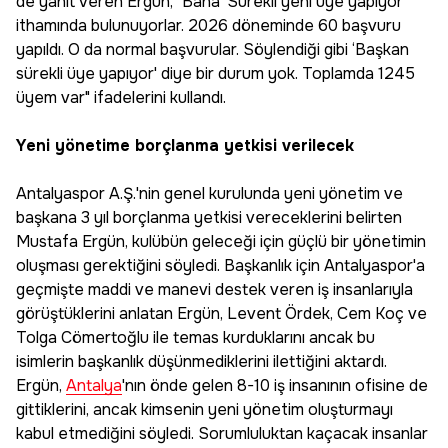
de yanıt veren Ergün, "Bana ‘Sürekli yeni üye yapıyor'
ithamında bulunuyorlar. 2026 döneminde 60 başvuru
yapıldı. O da normal başvurular. Söylendiği gibi ‘Başkan
sürekli üye yapıyor' diye bir durum yok. Toplamda 1245
üyem var" ifadelerini kullandı.
Yeni yönetime borçlanma yetkisi verilecek
Antalyaspor A.Ş.'nin genel kurulunda yeni yönetim ve
başkana 3 yıl borçlanma yetkisi vereceklerini belirten
Mustafa Ergün, kulübün geleceği için güçlü bir yönetimin
oluşması gerektiğini söyledi. Başkanlık için Antalyaspor'a
geçmişte maddi ve manevi destek veren iş insanlarıyla
görüştüklerini anlatan Ergün, Levent Ördek, Cem Koç ve
Tolga Cömertoğlu ile temas kurduklarını ancak bu
isimlerin başkanlık düşünmediklerini ilettiğini aktardı.
Ergün,
Antalya
'nın önde gelen 8-10 iş insanının ofisine de
gittiklerini, ancak kimsenin yeni yönetim oluşturmayı
kabul etmediğini söyledi. Sorumluluktan kaçacak insanlar