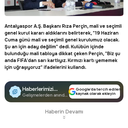
Antalyaspor
A.Ş. Başkanı Rıza Perçin, mali ve seçimli
genel kurul kararı aldıklarını belirterek, "19 Haziran
Cuma günü mali ve seçimli genel kurulumuz olacak.
Şu an için aday değilim" dedi. Kulübün içinde
bulunduğu mali tabloya dikkat çeken Perçin, "Biz şu
anda FIFA'dan sarı kartlıyız. Kırmızı kartı yememek
için uğraşıyoruz" ifadelerini kullandı.
Haberlerimizi
Google’da tercih edilen
kaynak olarak ekleyin
Google'da Takip
Gelişmelerden anında
haberdar olun.
Edin
Haberin Devamı