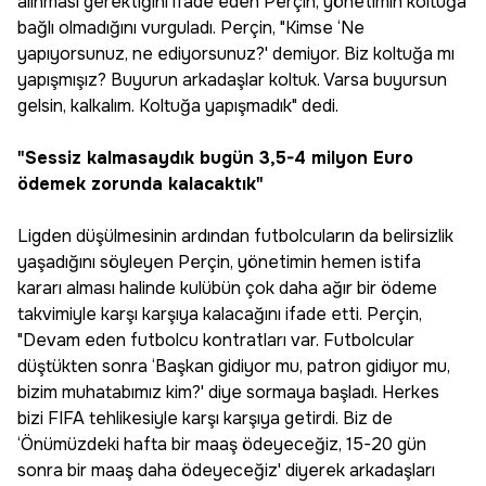
alınması gerektiğini ifade eden Perçin, yönetimin koltuğa
bağlı olmadığını vurguladı. Perçin, "Kimse ‘Ne
yapıyorsunuz, ne ediyorsunuz?' demiyor. Biz koltuğa mı
yapışmışız? Buyurun arkadaşlar koltuk. Varsa buyursun
gelsin, kalkalım. Koltuğa yapışmadık" dedi.
"Sessiz kalmasaydık bugün 3,5-4 milyon Euro
ödemek zorunda kalacaktık"
Ligden düşülmesinin ardından futbolcuların da belirsizlik
yaşadığını söyleyen Perçin, yönetimin hemen istifa
kararı alması halinde kulübün çok daha ağır bir ödeme
takvimiyle karşı karşıya kalacağını ifade etti. Perçin,
"Devam eden futbolcu kontratları var. Futbolcular
düştükten sonra ‘Başkan gidiyor mu, patron gidiyor mu,
bizim muhatabımız kim?' diye sormaya başladı. Herkes
bizi FIFA tehlikesiyle karşı karşıya getirdi. Biz de
‘Önümüzdeki hafta bir maaş ödeyeceğiz, 15-20 gün
sonra bir maaş daha ödeyeceğiz' diyerek arkadaşları