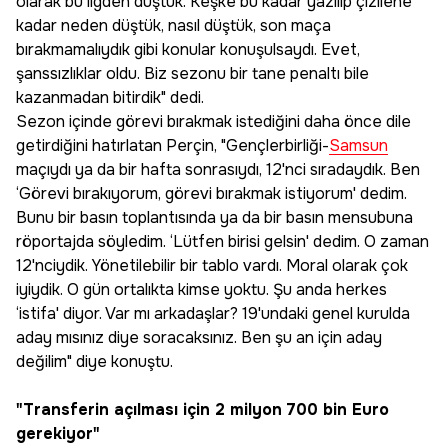
olarak bu ligden düştük. Keşke bu kadar yazılıp çizilene
kadar neden düştük, nasıl düştük, son maça
bırakmamalıydık gibi konular konuşulsaydı. Evet,
şanssızlıklar oldu. Biz sezonu bir tane penaltı bile
kazanmadan bitirdik" dedi.
Sezon içinde görevi bırakmak istediğini daha önce dile
getirdiğini hatırlatan Perçin, "Gençlerbirliği-
Samsun
maçıydı ya da bir hafta sonrasıydı, 12'nci sıradaydık. Ben
‘Görevi bırakıyorum, görevi bırakmak istiyorum' dedim.
Bunu bir basın toplantısında ya da bir basın mensubuna
röportajda söyledim. ‘Lütfen birisi gelsin' dedim. O zaman
12'nciydik. Yönetilebilir bir tablo vardı. Moral olarak çok
iyiydik. O gün ortalıkta kimse yoktu. Şu anda herkes
‘istifa' diyor. Var mı arkadaşlar? 19'undaki genel kurulda
aday mısınız diye soracaksınız. Ben şu an için aday
değilim" diye konuştu.
"Transferin açılması için 2 milyon 700 bin Euro
gerekiyor"