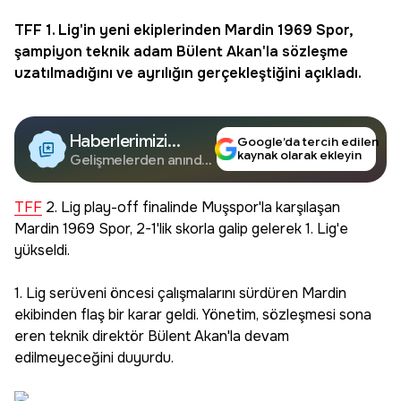
TFF
1. Lig'in yeni ekiplerinden Mardin 1969 Spor,
şampiyon teknik adam Bülent Akan'la sözleşme
uzatılmadığını ve ayrılığın gerçekleştiğini açıkladı.
Haberlerimizi
Google’da tercih edilen
kaynak olarak ekleyin
Google'da Takip
Gelişmelerden anında
haberdar olun.
Edin
TFF
2. Lig play-off finalinde Muşspor'la karşılaşan
Mardin 1969 Spor, 2-1'lik skorla galip gelerek 1. Lig'e
yükseldi.
1. Lig serüveni öncesi çalışmalarını sürdüren Mardin
ekibinden flaş bir karar geldi. Yönetim, sözleşmesi sona
eren teknik direktör Bülent Akan'la devam
edilmeyeceğini duyurdu.