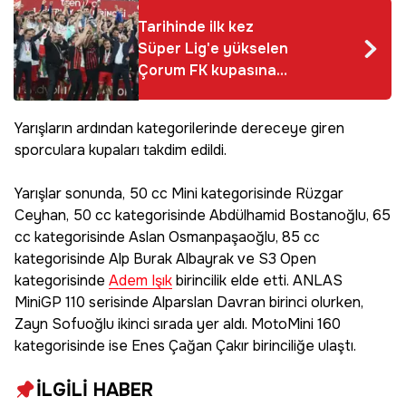
Tarihinde ilk kez
Süper Lig'e yükselen
Çorum FK kupasına
kavuştu
Yarışların ardından kategorilerinde dereceye giren
sporculara kupaları takdim edildi.
Yarışlar sonunda, 50 cc Mini kategorisinde Rüzgar
Ceyhan, 50 cc kategorisinde Abdülhamid Bostanoğlu, 65
cc kategorisinde Aslan Osmanpaşaoğlu, 85 cc
kategorisinde Alp Burak Albayrak ve S3 Open
kategorisinde
Adem Işık
birincilik elde etti. ANLAS
MiniGP 110 serisinde Alparslan Davran birinci olurken,
Zayn Sofuoğlu ikinci sırada yer aldı. MotoMini 160
kategorisinde ise Enes Çağan Çakır birinciliğe ulaştı.
İLGİLİ HABER