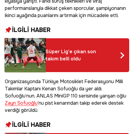
kıyasıya yarıştı. Farklı sürüş teknikleri ve viraj
performanslarıyla dikkat çeken sporcular, şampiyonanın
ikinci ayağında puanlarını artırmak için mücadele etti.
İLGİLİ HABER
Süper Lig'e çıkan son
takım belli oldu
Organizasyonda Türkiye Motosiklet Federasyonu Milli
Takımlar Kaptanı Kenan Sofuoğlu da yer aldı.
Sofuoğlu’nun, ANLAS MiniGP 110 serisinde yarışan oğlu
Zayn Sofuoğlu
’nu pist kenarından takip ederek destek
verdiği görüldü.
İLGİLİ HABER