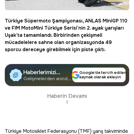
Türkiye Süpermoto Şampiyonası
, ANLAS MiniGP 110
ve
FIM MotoMini
Türkiye Serisi’nin 2. ayak yarışları
Uşak’ta tamamlandı. Birbirinden çekişmeli
mücadelelere sahne olan organizasyonda 49
sporcu dereceye girebilmek için piste çıktı.
Haberlerimizi
Google’da tercih edilen
kaynak olarak ekleyin
Google'da Takip
Gelişmelerden anında
haberdar olun.
Edin
Haberin Devamı
Türkiye Motosiklet Federasyonu (TMF) yarış takviminde