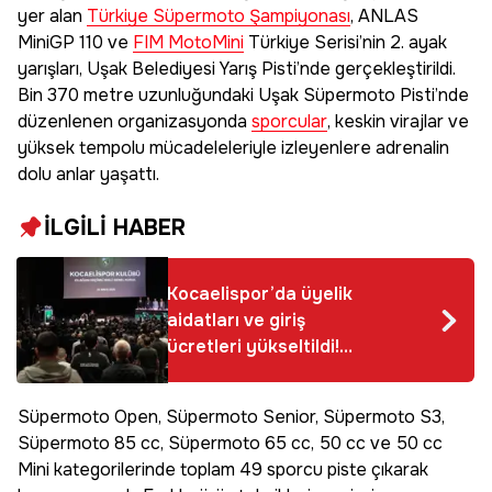
yer alan
Türkiye Süpermoto Şampiyonası
, ANLAS
MiniGP 110 ve
FIM MotoMini
Türkiye Serisi’nin 2. ayak
yarışları, Uşak Belediyesi Yarış Pisti’nde gerçekleştirildi.
Bin 370 metre uzunluğundaki Uşak Süpermoto Pisti’nde
düzenlenen organizasyonda
sporcular
, keskin virajlar ve
yüksek tempolu mücadeleleriyle izleyenlere adrenalin
dolu anlar yaşattı.
İLGİLİ HABER
Kocaelispor’da üyelik
aidatları ve giriş
ücretleri yükseltildi!
Hedef 25 milyon TL
gelir
Süpermoto Open, Süpermoto Senior, Süpermoto S3,
Süpermoto 85 cc, Süpermoto 65 cc, 50 cc ve 50 cc
Mini kategorilerinde toplam 49 sporcu piste çıkarak