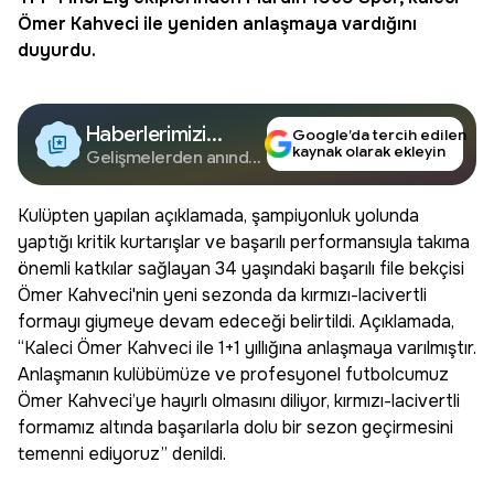
Ömer Kahveci ile yeniden anlaşmaya vardığını
duyurdu.
Haberlerimizi
Google’da tercih edilen
kaynak olarak ekleyin
Google'da Takip
Gelişmelerden anında
haberdar olun.
Edin
Kulüpten yapılan açıklamada, şampiyonluk yolunda
yaptığı kritik kurtarışlar ve başarılı performansıyla takıma
önemli katkılar sağlayan 34 yaşındaki başarılı file bekçisi
Ömer Kahveci'nin yeni sezonda da kırmızı-lacivertli
formayı giymeye devam edeceği belirtildi. Açıklamada,
“Kaleci Ömer Kahveci ile 1+1 yıllığına anlaşmaya varılmıştır.
Anlaşmanın kulübümüze ve profesyonel futbolcumuz
Ömer Kahveci’ye hayırlı olmasını diliyor, kırmızı-lacivertli
formamız altında başarılarla dolu bir sezon geçirmesini
temenni ediyoruz” denildi.