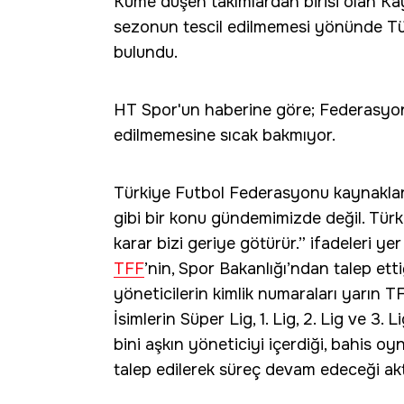
Küme düşen takımlardan birisi olan Ka
sezonun tescil edilmemesi yönünde Tü
bulundu.
HT Spor'un haberine göre; Federasyon, 
edilmemesine sıcak bakmıyor.
Türkiye Futbol Federasyonu kaynakla
gibi bir konu gündemimizde değil. Türk
karar bizi geriye götürür.” ifadeleri yer 
TFF
’nin, Spor Bakanlığı’ndan talep et
yöneticilerin kimlik numaraları yarın TFF’
İsimlerin Süper Lig, 1. Lig, 2. Lig ve 3.
bini aşkın yöneticiyi içerdiği, bahis oyn
talep edilerek süreç devam edeceği akta