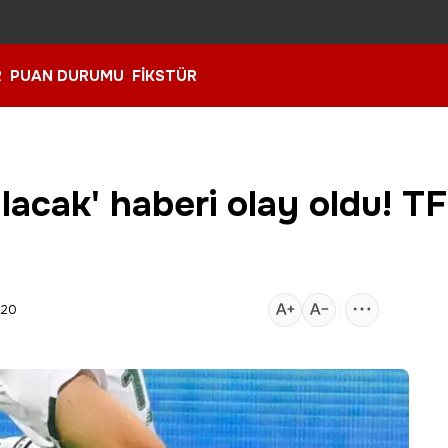
R
PUAN DURUMU
FİKSTÜR
lacak' haberi olay oldu! T
:20