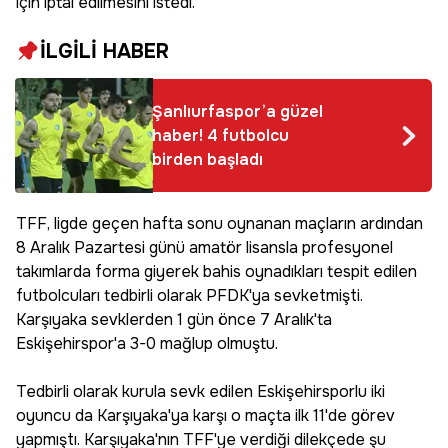
için iptal edilmesini istedi.
İLGİLİ HABER
Şanlıurfaspor’a güzel
haber! 4 futbolcu
birden başladı
TFF, ligde geçen hafta sonu oynanan maçların ardından
8 Aralık Pazartesi günü amatör lisansla profesyonel
takımlarda forma giyerek bahis oynadıkları tespit edilen
futbolcuları tedbirli olarak PFDK'ya sevketmişti.
Karşıyaka sevklerden 1 gün önce 7 Aralık'ta
Eskişehirspor'a 3-0 mağlup olmuştu.
Tedbirli olarak kurula sevk edilen Eskişehirsporlu iki
oyuncu da Karşıyaka'ya karşı o maçta ilk 11'de görev
yapmıştı. Karşıyaka'nın TFF'ye verdiği dilekçede şu