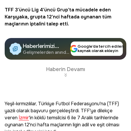
TFF
3'üncü Lig 4'üncü Grup'ta mücadele eden
Karşıyaka
, grupta 12'nci haftada oynanan tüm
maçlarının iptalini talep etti.
Haberlerimizi
Google’da tercih edilen
kaynak olarak ekleyin
Google'da Takip
Gelişmelerden anında
haberdar olun.
Edin
Haberin Devamı
Yeşil-kırmızılılar, Türkiye Futbol Federasyonu'na (TFF)
yazılı olarak başvuru gerçekleştirdi. TFF'ye dilekçe
veren
İzmir
'in köklü temsilcisi 6 ile 7 Aralık tarihlerinde
oynanan 12'nci hafta maçlarının ligin adil ve eşit olması