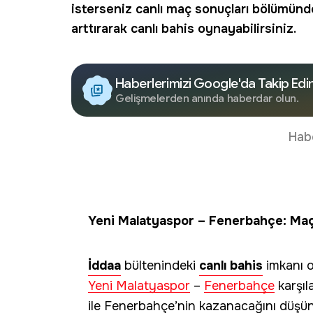
isterseniz canlı maç sonuçları bölümünde
arttırarak canlı bahis oynayabilirsiniz.
Haberlerimizi Google'da Takip Edi
Gelişmelerden anında haberdar olun.
Hab
Yeni Malatyaspor – Fenerbahçe: Ma
İddaa
bültenindeki
canlı bahis
imkanı o
Yeni Malatyaspor
–
Fenerbahçe
karşı
ile Fenerbahçe’nin kazanacağını düşü