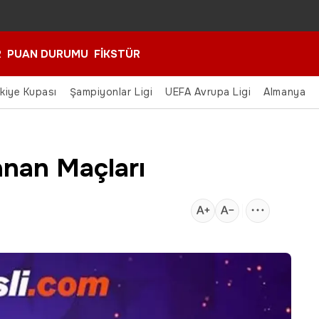
R
PUAN DURUMU
FİKSTÜR
rkiye Kupası
Şampiyonlar Ligi
UEFA Avrupa Ligi
Almanya
nan Maçları