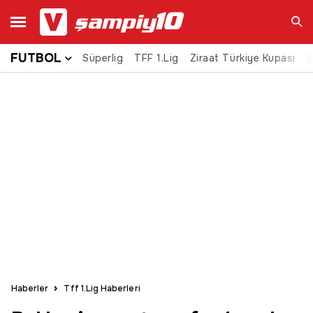
FUTBOL
Süperlig
TFF 1.Lig
Ziraat Türkiye Kupası
Ara
Ş
Haberler
Tff 1.Lig Haberleri