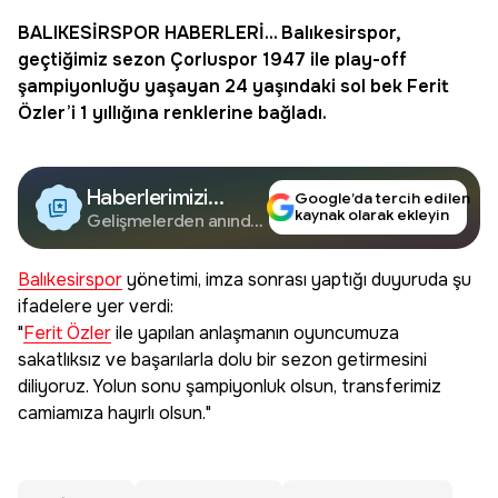
BALIKESİRSPOR
HABERLERİ... Balıkesirspor,
geçtiğimiz sezon
Çorluspor 1947
ile
play-off
şampiyonluğu
yaşayan 24 yaşındaki sol bek
Ferit
Özler
’i 1 yıllığına renklerine bağladı.
Haberlerimizi
Google’da tercih edilen
kaynak olarak ekleyin
Google'da Takip
Gelişmelerden anında
haberdar olun.
Edin
Balıkesirspor
yönetimi, imza sonrası yaptığı duyuruda şu
ifadelere yer verdi:
"
Ferit Özler
ile yapılan anlaşmanın oyuncumuza
sakatlıksız ve başarılarla dolu bir sezon getirmesini
diliyoruz. Yolun sonu şampiyonluk olsun, transferimiz
camiamıza hayırlı olsun."