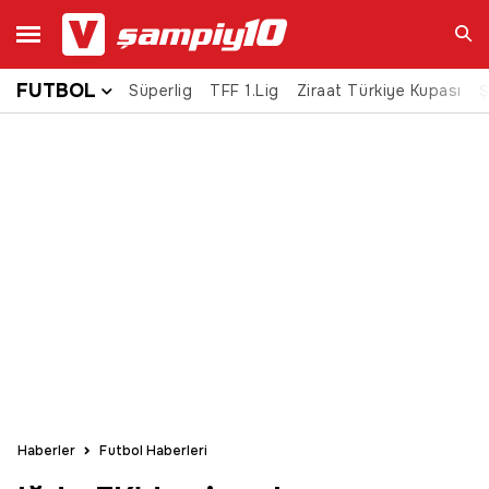
FUTBOL
Süperlig
TFF 1.Lig
Ziraat Türkiye Kupası
Ara
Ş
Haberler
Futbol Haberleri