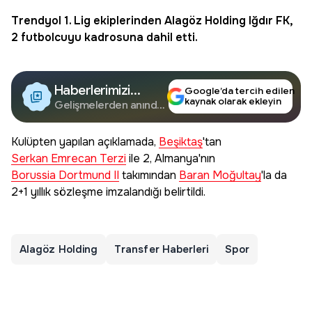
Trendyol 1. Lig
ekiplerinden
Alagöz Holding
Iğdır FK,
2 futbolcuyu kadrosuna dahil etti.
Haberlerimizi
Google’da tercih edilen
kaynak olarak ekleyin
Google'da Takip
Gelişmelerden anında
haberdar olun.
Edin
Kulüpten yapılan açıklamada,
Beşiktaş
'tan
Serkan Emrecan Terzi
ile 2, Almanya'nın
Borussia Dortmund II
takımından
Baran Moğultay
'la da
2+1 yıllık sözleşme imzalandığı belirtildi.
Alagöz Holding
Transfer Haberleri
Spor