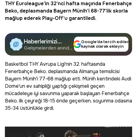
THY Euroleague'in 32'nci hafta maçında Fenerbahçe
Beko, deplasmanda Bayern Münih'i 68-77'lik skorla
mağlup ederek Play-Off'u garantiledi.
Haberlerimizi
Google’da tercih edilen
kaynak olarak ekleyin
Google'da Takip
Gelişmelerden anında
haberdar olun.
Edin
Basketbol THY Avrupa Ligi'nin 32. haftasında
Fenerbahçe Beko, deplasmanda Almanya temsilcisi
Bayern Münih'i 77-68 mağlup etti. Münih kentindeki Audi
Dome'un ev sahipliği yaptığı çekişmeli geçen
mücadeleye iyi savunma yaparak başlayan Fenerbahçe
Beko, ilk çeyreği 18-15 önde geçerken, soyunma odasına
35-34 üstünlükle girdi.