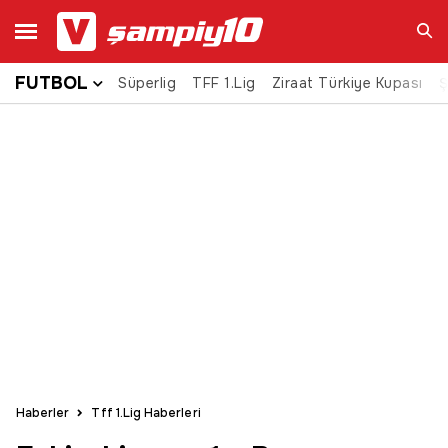
FUTBOL
Süperlig
TFF 1.Lig
Ziraat Türkiye Kupası
Ara
Ş
Haberler
Tff 1.Lig Haberleri