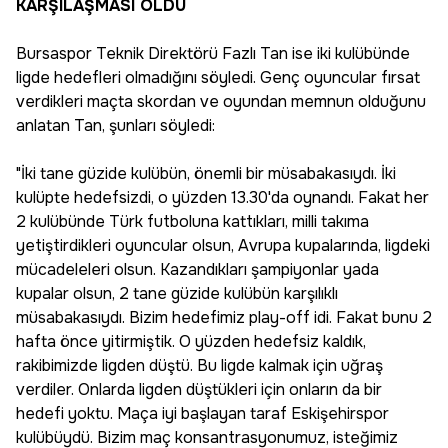
KARŞILAŞMASI OLDU
Bursaspor Teknik Direktörü Fazlı Tan ise iki kulübünde
ligde hedefleri olmadığını söyledi. Genç oyuncular fırsat
verdikleri maçta skordan ve oyundan memnun olduğunu
anlatan Tan, şunları söyledi:
"İki tane güzide kulübün, önemli bir müsabakasıydı. İki
kulüpte hedefsizdi, o yüzden 13.30'da oynandı. Fakat her
2 kulübünde Türk futboluna kattıkları, milli takıma
yetiştirdikleri oyuncular olsun, Avrupa kupalarında, ligdeki
mücadeleleri olsun. Kazandıkları şampiyonlar yada
kupalar olsun, 2 tane güzide kulübün karşılıklı
müsabakasıydı. Bizim hedefimiz play-off idi. Fakat bunu 2
hafta önce yitirmiştik. O yüzden hedefsiz kaldık,
rakibimizde ligden düştü. Bu ligde kalmak için uğraş
verdiler. Onlarda ligden düştükleri için onların da bir
hedefi yoktu. Maça iyi başlayan taraf Eskişehirspor
kulübüydü. Bizim maç konsantrasyonumuz, isteğimiz