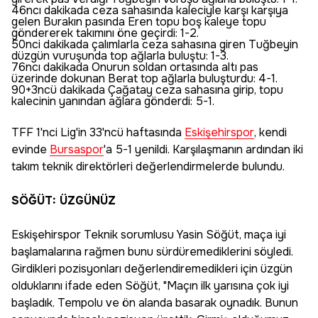
46ncı dakikada ceza sahasında kaleciyle karşı karşıya
gelen Burakın pasında Eren topu boş kaleye topu
göndererek takımını öne geçirdi: 1-2.
50nci dakikada çalımlarla ceza sahasına giren Tuğbeyin
düzgün vuruşunda top ağlarla buluştu: 1-3.
76ncı dakikada Onurun soldan ortasında altı pas
üzerinde dokunan Berat top ağlarla buluşturdu: 4-1.
90+3ncü dakikada Çağatay ceza sahasına girip, topu
kalecinin yanından ağlara gönderdi: 5-1.
TFF 1'nci Lig'in 33'ncü haftasında
Eskişehirspor
, kendi
evinde
Bursaspor
'a 5-1 yenildi. Karşılaşmanın ardından iki
takım teknik direktörleri değerlendirmelerde bulundu.
SÖĞÜT: ÜZGÜNÜZ
Eskişehirspor Teknik sorumlusu Yasin Söğüt, maça iyi
başlamalarına rağmen bunu sürdüremediklerini söyledi.
Girdikleri pozisyonları değerlendiremedikleri için üzgün
olduklarını ifade eden Söğüt, "Maçın ilk yarısına çok iyi
başladık. Tempolu ve ön alanda basarak oynadık. Bunun