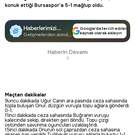
konuk ettiği
Bursaspor
'a 5-1 mağlup oldu.
Haberlerimizi
Google’da tercih edilen
kaynak olarak ekleyin
Google'da Takip
Gelişmelerden anında
haberdar olun.
Edin
Haberin Devamı
Maçtan dakikalar
9uncu dakikada Uğur Canın ara pasında ceza sahasında
topla buluşan Onur, düzgün vuruşla topu ağlara gönderdi:
0-1.
11inci dakikada ceza sahasında Buğranın vuruşu
kalecinde sekip, direkten geri döndü. Topu çizgi
üstünden savunma oyuncuları uzaklaştırdı.
15inci dakikada Onurun sol çaprazdan ceza sahasına
girerek pas verdiği Tuğbeyin vuruşu ağlarla buluştu: 1-1.