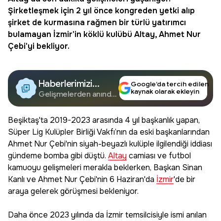
Şirketleşmek için 2 yıl önce kongreden yetki alıp
şirket de kurmasına rağmen bir türlü yatırımcı
bulamayan İzmir'in köklü kulübü Altay, Ahmet Nur
Çebi'yi bekliyor.
Haberlerimizi
Google’da tercih edilen
kaynak olarak ekleyin
Google'da Takip
Gelişmelerden anında
haberdar olun.
Edin
Beşiktaş'ta 2019-2023 arasında 4 yıl başkanlık yapan,
Süper Lig Kulüpler Birliği Vakfı’nın da eski başkanlarından
Ahmet Nur Çebi'nin siyah-beyazlı kulüple ilgilendiği iddiası
gündeme bomba gibi düştü.
Altay
camiası ve futbol
kamuoyu gelişmeleri merakla beklerken, Başkan Sinan
Kanlı ve Ahmet Nur Çebi'nin 6 Haziran'da
İzmir
'de bir
araya gelerek görüşmesi bekleniyor.
Daha önce 2023 yılında da İzmir temsilcisiyle ismi anılan