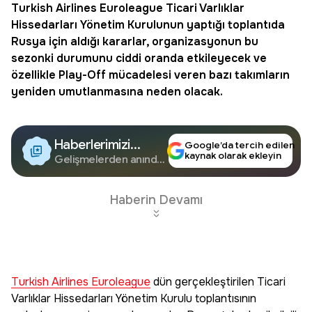
Turkish Airlines Euroleague
Ticari Varlıklar
Hissedarları Yönetim Kurulunun yaptığı toplantıda
Rusya için aldığı kararlar, organizasyonun bu
sezonki durumunu ciddi oranda etkileyecek ve
özellikle Play-Off mücadelesi veren bazı takımların
yeniden umutlanmasına neden olacak.
Haberlerimizi
Google’da tercih edilen
kaynak olarak ekleyin
Google'da Takip
Gelişmelerden anında
haberdar olun.
Edin
Haberin Devamı
Turkish Airlines Euroleague
dün gerçekleştirilen Ticari
Varlıklar Hissedarları Yönetim Kurulu toplantısının