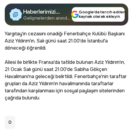
Haberlerimizi
Google’da tercih edilen
kaynak olarak ekleyin
Google'da Takip
Gelişmelerden anında
haberdar olun.
Edin
Yargıtay'ın cezasını onadığı Fenerbahçe Kulübü Başkanı
Aziz Yıldırım'ın, Salı günü saat 21.00'de İstanbul'a
döneceği öğrenildi.
Ailesi ile birlikte Fransa'da tatilde bulunan Aziz Yıldırım'ın,
21 Ocak Salı günü saat 21.00'de Sabiha Gökçen
Havalimanı'na geleceği belirtildi. Fenerbahçe'nin taraftar
grupları da Aziz Yıldırım'ın havalimanında taraftarlar
tarafından karşılanması için sosyal paylaşım sitelerinden
çağrıda bulundu.
0