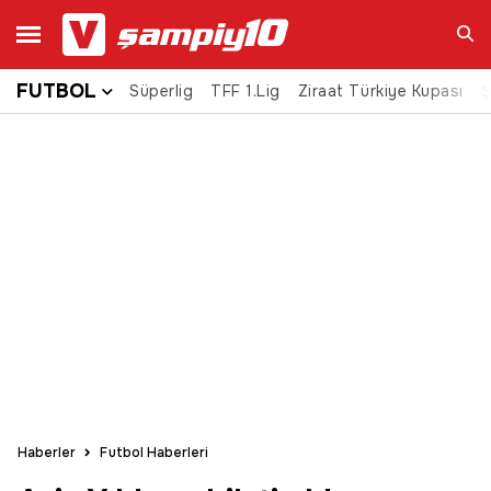
FUTBOL
Süperlig
TFF 1.Lig
Ziraat Türkiye Kupası
Ara
Ş
Haberler
Futbol Haberleri