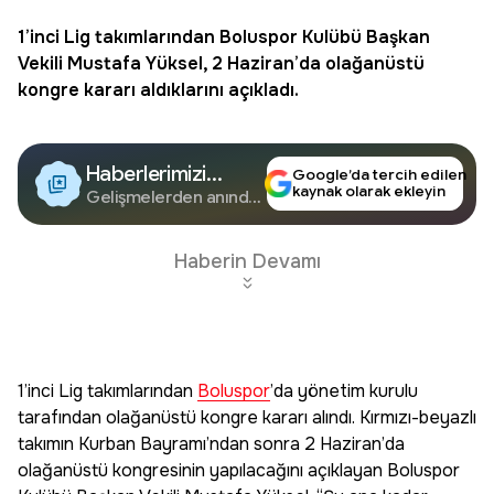
1’inci Lig takımlarından
Boluspor
Kulübü Başkan
Vekili Mustafa Yüksel, 2 Haziran’da olağanüstü
kongre kararı aldıklarını açıkladı.
Haberlerimizi
Google’da tercih edilen
kaynak olarak ekleyin
Google'da Takip
Gelişmelerden anında
haberdar olun.
Edin
Haberin Devamı
1’inci Lig takımlarından
Boluspor
’da yönetim kurulu
tarafından olağanüstü kongre kararı alındı. Kırmızı-beyazlı
takımın Kurban Bayramı’ndan sonra 2 Haziran’da
olağanüstü kongresinin yapılacağını açıklayan Boluspor