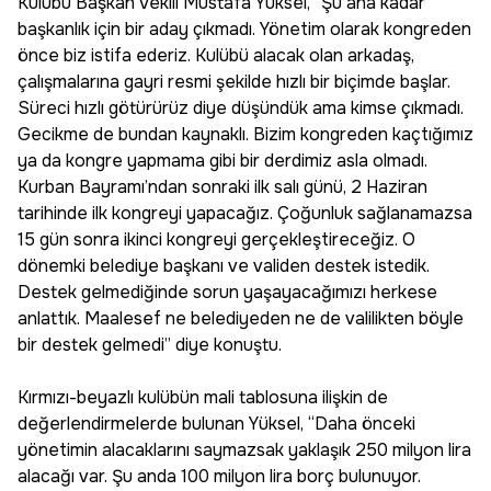
Kulübü Başkan Vekili Mustafa Yüksel, “Şu ana kadar
başkanlık için bir aday çıkmadı. Yönetim olarak kongreden
önce biz istifa ederiz. Kulübü alacak olan arkadaş,
çalışmalarına gayri resmi şekilde hızlı bir biçimde başlar.
Süreci hızlı götürürüz diye düşündük ama kimse çıkmadı.
Gecikme de bundan kaynaklı. Bizim kongreden kaçtığımız
ya da kongre yapmama gibi bir derdimiz asla olmadı.
Kurban Bayramı’ndan sonraki ilk salı günü, 2 Haziran
tarihinde ilk kongreyi yapacağız. Çoğunluk sağlanamazsa
15 gün sonra ikinci kongreyi gerçekleştireceğiz. O
dönemki belediye başkanı ve validen destek istedik.
Destek gelmediğinde sorun yaşayacağımızı herkese
anlattık. Maalesef ne belediyeden ne de valilikten böyle
bir destek gelmedi” diye konuştu.
Kırmızı-beyazlı kulübün mali tablosuna ilişkin de
değerlendirmelerde bulunan Yüksel, “Daha önceki
yönetimin alacaklarını saymazsak yaklaşık 250 milyon lira
alacağı var. Şu anda 100 milyon lira borç bulunuyor.