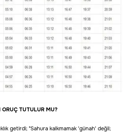
 ORUÇ TUTULUR MU?
lık getirdi; "Sahura kalkmamak 'günah' değil;