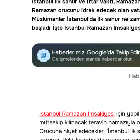
İstanbul ilk sahur ve iftar vakti, Ramaz
Ramazan orucunu idrak edecek olan vatand
Müslümanlar İstanbul’da ilk sahur ne za
başladı. İşte
İstanbul Ramazan İmsakiyes
Haberlerimizi Google'da Takip Edi
Gelişmelerden anında haberdar olun.
Hab
İstanbul Ramazan İmsakiyesi
için yapı
müteakip kılınacak teravih namazıyla 
Orucuna niyet edecekler “İstanbul ilk 