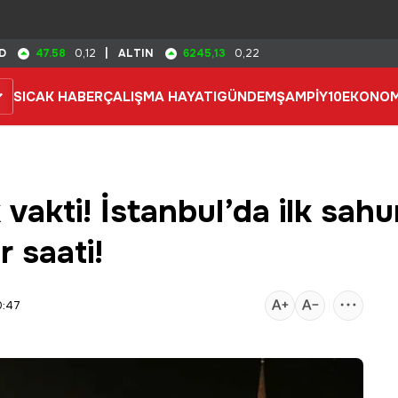
47.58
6245,13
D
0,12
|
ALTIN
0,22
SICAK HABER
ÇALIŞMA HAYATI
GÜNDEM
ŞAMPİY10
EKONOM
akti! İstanbul’da ilk sahur 
r saati!
0:47