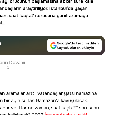
an ayı orucunun başlamasına az bir süre kala
aşların araştırılıyor. İstanbul’da yaşan
man, saat kaçta? sorusuna yanıt aramaya
i
…
n
Google’da tercih edilen
kaynak olarak ekleyin
erin Devamı
lan aramalar arttı. Vatandaşlar yatsı namazına
on bir ayın sultan Ramazan'a kavuşulacak.
sahur ve iftar ne zaman, saat kaçta?” sorusunu