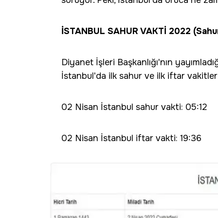
soruyor. Peki, İstanbul'da oruca ne z
İSTANBUL SAHUR VAKTİ 2022 (Sahura 
Diyanet İşleri Başkanlığı'nın yayımlad
İstanbul'da ilk sahur ve ilk iftar vakitler
02 Nisan İstanbul sahur vakti: 05:12
02 Nisan İstanbul iftar vakti: 19:36