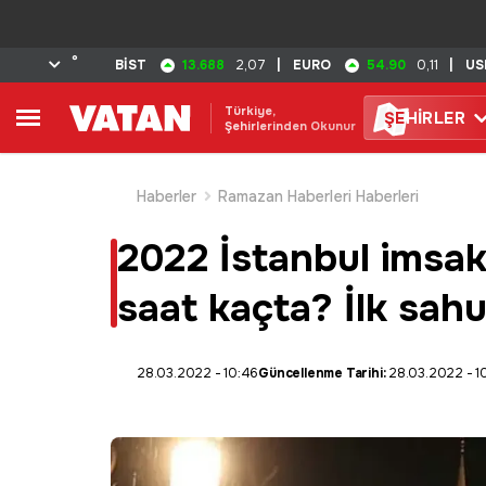
°
13.688
54.90
BİST
2,07
|
EURO
0,11
|
US
Türkiye,
ŞE
HİRLER
Şehirlerinden Okunur
Haberler
Ramazan Haberleri Haberleri
2022 İstanbul imsak v
saat kaçta? İlk sahu
28.03.2022 - 10:46
Güncellenme Tarihi:
28.03.2022 - 1