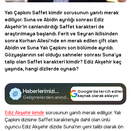
Yalı Çapkını Saffet kimdir
sorusunun yanıtı merak
ediliyor. Suna ve Abidin ayrılığı sonrası Ediz
Akşehir'in canlandırdığı Saffet karakteri de
araştırılmaya başlandı. Ferit ve Seyran ikilisinden
sonra Korhan Ailesi'nde en merak edilen çift olan
Abidin ve Suna Yalı Çapkını son bölümde ayrıldı.
Gözyaşlarının sel olduğu sahneler sonrası Suna'ya
talip olan Saffet karakteri kimdir?
Ediz Akşehir kaç
yaşında
, hangi dizilerde oynadı?
Haberlerimizi
Google’da tercih edilen
kaynak olarak ekleyin
Google'da Takip
Gelişmelerden anında
haberdar olun.
Edin
Ediz Akşehir kimdir
sorusunun yanıtı merak ediliyor. Yalı
Çapkını dizisine Saffet karakteriyle dahil olan ünlü
oyuncu Ediz Akşehir dizide Suna'nın yeni talibi olarak ön