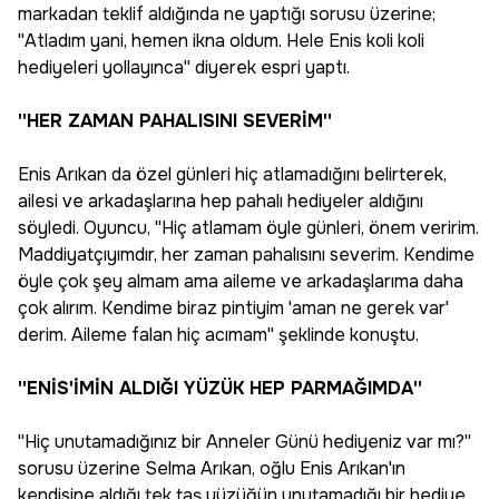
markadan teklif aldığında ne yaptığı sorusu üzerine;
''Atladım yani, hemen ikna oldum. Hele Enis koli koli
hediyeleri yollayınca'' diyerek espri yaptı.
''HER ZAMAN PAHALISINI SEVERİM''
Enis Arıkan da özel günleri hiç atlamadığını belirterek,
ailesi ve arkadaşlarına hep pahalı hediyeler aldığını
söyledi. Oyuncu, ''Hiç atlamam öyle günleri, önem veririm.
Maddiyatçıyımdır, her zaman pahalısını severim. Kendime
öyle çok şey almam ama aileme ve arkadaşlarıma daha
çok alırım. Kendime biraz pintiyim 'aman ne gerek var'
derim. Aileme falan hiç acımam'' şeklinde konuştu.
''ENİS'İMİN ALDIĞI YÜZÜK HEP PARMAĞIMDA''
''Hiç unutamadığınız bir Anneler Günü hediyeniz var mı?''
sorusu üzerine Selma Arıkan, oğlu Enis Arıkan'ın
kendisine aldığı tek taş yüzüğün unutamadığı bir hediye